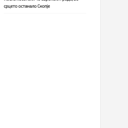
срцето останало Скопје