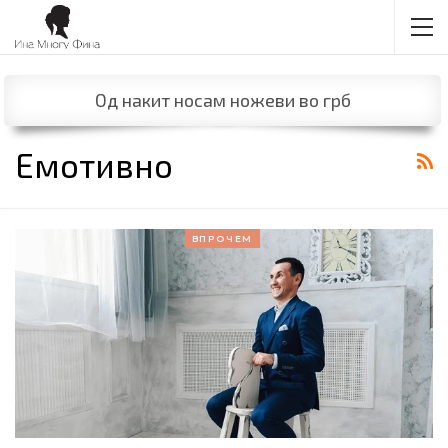
Од накит носам ножеви во грб
Емотивно
ВПРОЧЕМ