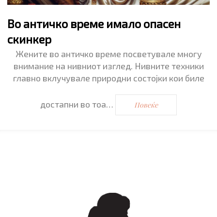
Во античко време имало опасен
скинкер
Жените во античко време посветувале многу
внимание на нивниот изглед. Нивните техники
главно вклучувале природни состојки кои биле
достапни во тоа…
Повеќе