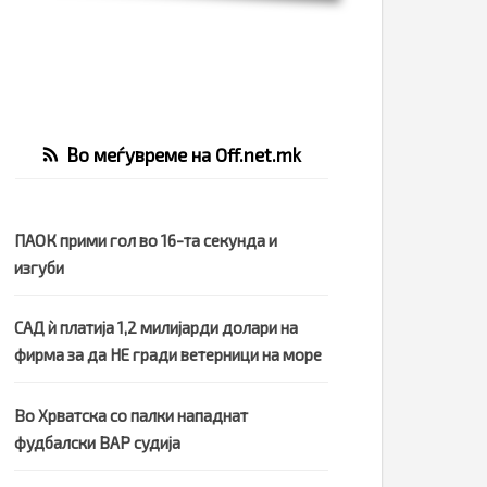
Во меѓувреме на Off.net.mk
ПАОК прими гол во 16-та секунда и
изгуби
САД ѝ платија 1,2 милијарди долари на
фирма за да НЕ гради ветерници на море
Во Хрватска со палки нападнат
фудбалски ВАР судија