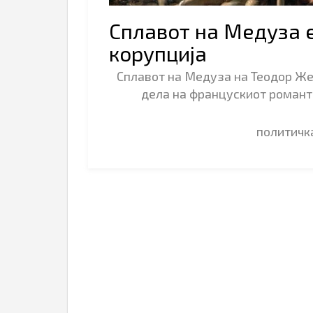
Сплавот на Медуза е
корупција
Сплавот на Медуза на Теодор Жер
дела на францускиот романти
политич