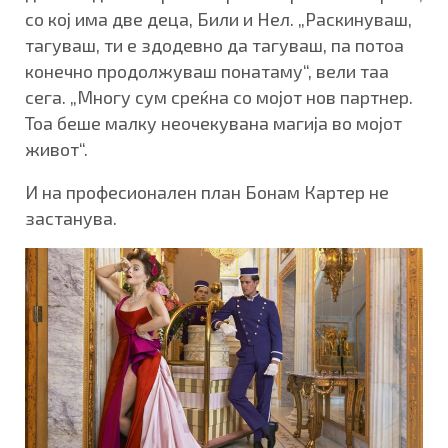
со кој има две деца, Били и Нел. „Раскинуваш,
тагуваш, ти е здодевно да тагуваш, па потоа
конечно продолжуваш понатаму“, вели таа
сега. „Многу сум среќна со мојот нов партнер.
Тоа беше малку неочекувана магија во мојот
живот“.
И на професионален план Бонам Картер не
застанува.