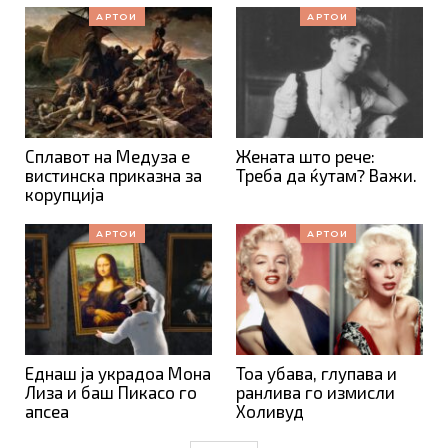
АРТОИ
АРТОИ
Сплавот на Медуза е
Жената што рече:
вистинска приказна за
Треба да ќутам? Важи.
корупција
АРТОИ
АРТОИ
Еднаш ја украдоа Мона
Тоа убава, глупава и
Лиза и баш Пикасо го
ранлива го измисли
апсеа
Холивуд