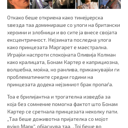
Откако беше откриена како тинејџерска
ѕвезда таа доминираше со улоги на британски
хероини и злобници и во сите ја внесе својата
ексцентричност. Нејзината последна улога
како принцезата Маргарет е маестрална.
Играјќи наспроти спокојната Оливија Колман
како кралицата, Бонам Картер е каприциозна,
волшебна, моќна, но ранлива, прикажувајќи ги
проблематичните средни години на
принцезата додека нејзиниот брак пропаѓа.
Тоа е брилијантна и трогателна изведба за
која без сомнение помогна фактот што Бонам
Картер се сретнала принцезата неколку пати.
„Таа беше доживотна пријателка со мојот
вујко Марк“, објаснува таа. „Тој беше во