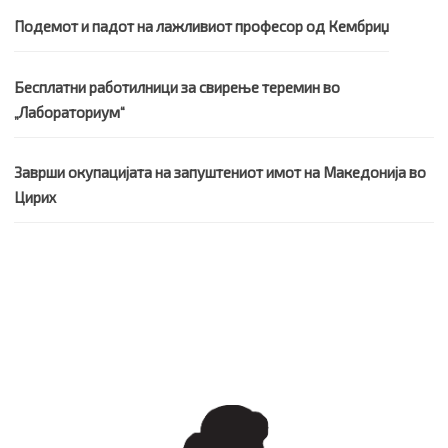
Подемот и падот на лажливиот професор од Кембриџ
Бесплатни работилници за свирење теремин во
„Лабораториум“
Заврши окупацијата на запуштениот имот на Македонија во
Цирих