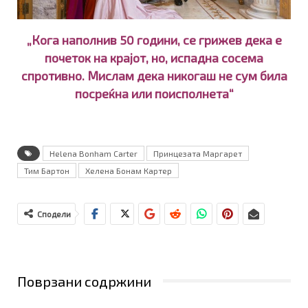
„Кога наполнив 50 години, се грижев дека е
почеток на крајот, но, испадна сосема
спротивно. Мислам дека никогаш не сум била
посреќна или поисполнета“
Helena Bonham Carter
Принцезата Маргарет
Тим Бартон
Хелена Бонам Картер
Сподели
Поврзани содржини