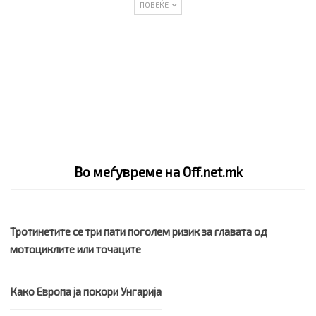
ПОВЕЌЕ
Во меѓувреме на Off.net.mk
Тротинетите се три пати поголем ризик за главата од
мотоциклите или точаците
Како Европа ја покори Унгарија