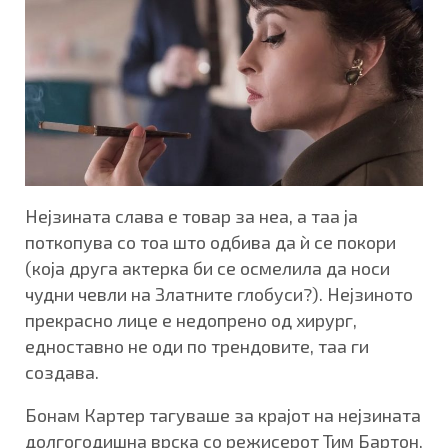
Нејзината слава е товар за неа, а таа ја
поткопува со тоа што одбива да ѝ се покори
(која друга актерка би се осмелила да носи
чудни чевли на Златните глобуси?). Нејзиното
прекрасно лице е недопрено од хирург,
едноставно не оди по трендовите, таа ги
создава.
Бонам Картер тагуваше за крајот на нејзината
долгогодишна врска со режисерот Тим ​​Бартон,