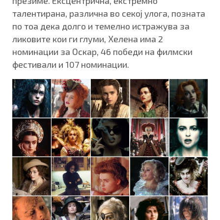
презиме. Ексцентрична, екстремно
талентирана, различна во секој улога, позната
по тоа дека долго и темелно истражува за
ликовите кои ги глуми, Хелена има 2
номинации за Оскар, 46 победи на филмски
фестивали и 107 номинации.