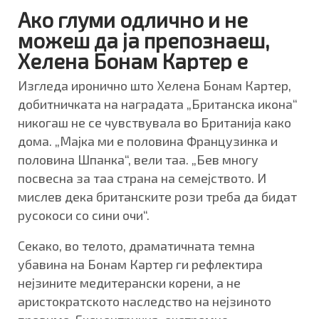
Ако глуми одлично и не
можеш да ја препознаеш,
Хелена Бонам Картер е
Изгледа иронично што Хелена Бонам Картер,
добитничката на наградата „Британска икона“
никогаш не се чувствувала во Британија како
дома. „Мајка ми е половина Французинка и
половина Шпанка“, вели таа. „Бев многу
посвесна за таа страна на семејството. И
мислев дека британските рози треба да бидат
русокоси со сини очи“.
Секако, во телото, драматичната темна
убавина на Бонам Картер ги рефлектира
нејзините медитерански корени, а не
аристократското наследство на нејзиното