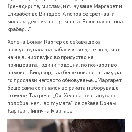
Гренадирите, мислам, и ги чуваше Маргарет и
Елизабет во Виндзор. А потоа се сретнаа, и
мислам дека имаше романса. Беше навистина
храбар…“
Хелена Бонам Картер се сеќава дека
присуствувала на забави како дете во домот
на нејзиниот вујко во присуство на
принцезата. Години подоцна, по пожарот во
замокот Виндзор, таа беше поканета таму да
го прослави неговото обновување. „Маргарет
беше сама со пијалок во раката и зборуваше
со мене. Таа рече: „Ох, Хелена, ти стануваш
подобра, нели во глумата“, се сеќава Бонам
Картер. „Типична Маргарет!“