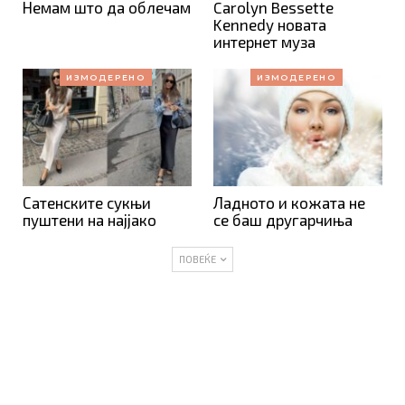
Немам што да облечам
Carolyn Bessette
Kennedy новата
интернет муза
ИЗМОДЕРЕНО
ИЗМОДЕРЕНО
Сатенските сукњи
Ладното и кожата не
пуштени на најјако
се баш другарчиња
ПОВЕЌЕ