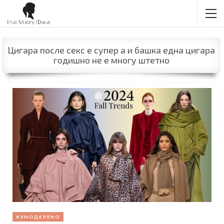
Цигара после секс е супер а и башка една цигара
годишно не е многу штетно
ИЗМОДЕРЕНО