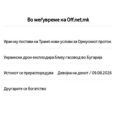
Во меѓувреме на Off.net.mk
Иран му постави на Трамп нови услови за Ормускиот проток
Украински дрон експлодира близу гасовод во Бугарија
Истокот се прераспоредува
Девојка на денот / 09.08.2026
Другарите се богатство