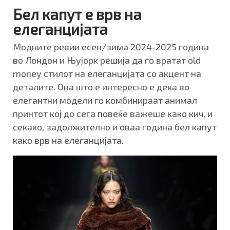
Бел капут е врв на
елеганцијата
Модните ревии есен/зима 2024-2025 година
во Лондон и Њујорк решија да го вратат old
money стилот на елеганцијата со акцент на
деталите. Она што е интересно е дека во
елегантни модели го комбинираат анимал
принтот кој до сега повеќе важеше како кич, и
секако, задолжително и оваа година бел капут
како врв на елеганцијата.