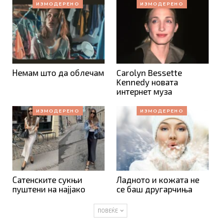
ИЗМОДЕРЕНО
ИЗМОДЕРЕНО
Немам што да облечам
Carolyn Bessette
Kennedy новата
интернет муза
ИЗМОДЕРЕНО
ИЗМОДЕРЕНО
Сатенските сукњи
Ладното и кожата не
пуштени на најјако
се баш другарчиња
ПОВЕЌЕ