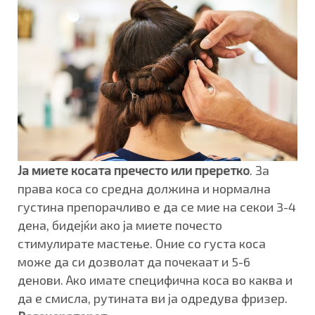
Ја миете косата пречесто или преретко
. За
права коса со средна должина и нормална
густина препорачливо е да се мие на секои 3-4
дена, бидејќи ако ја миете почесто
стимулирате мастење. Оние со густа коса
може да си дозволат да почекаат и 5-6
денови. Ако имате специфична коса во каква и
да е смисла, рутината ви ја одредува фризер.