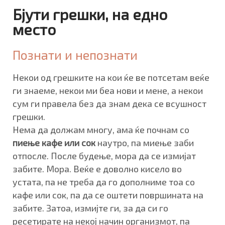
Бјути грешки, на едно
место
Познати и непознати
Некои од грешките на кои ќе ве потсетам веќе
ги знаеме, некои ми беа нови и мене, а некои
сум ги правела без да знам дека се всушност
грешки.
Нема да должам многу, ама ќе почнам со
пиење кафе или сок
наутро, па миење заби
отпосле. После будење, мора да се измијат
забите. Мора. Веќе е доволно кисело во
устата, па не треба да го дополниме тоа со
кафе или сок, па да се оштети површината на
забите. Затоа, измијте ги, за да си го
ресетирате на некој начин организмот, па