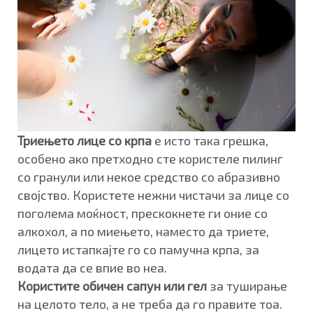
Триењето лице со крпа
е исто така грешка,
особено ако претходно сте користеле пилинг
со гранули или некое средство со абразивно
својство. Користете нежни чистачи за лице со
поголема моќност, прескокнете ги оние со
алкохол, а по миењето, наместо да триете,
лицето истапкајте го со памучна крпа, за
водата да се впие во неа.
Користите обичен сапун или гел
за туширање
на целото тело, а не треба да го правите тоа.