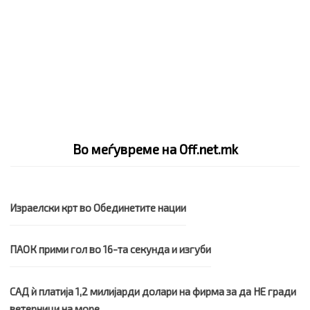
Во меѓувреме на Off.net.mk
Израелски крт во Обединетите нации
ПАОК прими гол во 16-та секунда и изгуби
САД ѝ платија 1,2 милијарди долари на фирма за да НЕ гради
ветерници на море