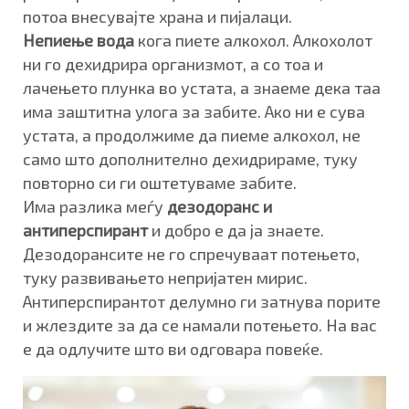
потоа внесувајте храна и пијалаци.
Непиење вода
кога пиете алкохол. Алкохолот
ни го дехидрира организмот, а со тоа и
лачењето плунка во устата, а знаеме дека таа
има заштитна улога за забите. Ако ни е сува
устата, а продолжиме да пиеме алкохол, не
само што дополнително дехидрираме, туку
повторно си ги оштетуваме забите.
Има разлика меѓу
дезодоранс и
антиперспирант
и добро е да ја знаете.
Дезодорансите не го спречуваат потењето,
туку развивањето непријатен мирис.
Антиперспирантот делумно ги затнува порите
и жлездите за да се намали потењето. На вас
е да одлучите што ви одговара повеќе.