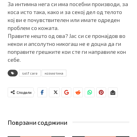
За интимна нега си има посебни производи, за
коса исто така, како и за секој дел од телото
кој ви е почувствителен или имате одреден
проблем со кожата.
Правите нешто од ова? Јас си се пронајдов во
некои и апсолутно никогаш не е доцна да ги
поправите грешките кои сте ги направиле кон
себе.
self care
козметика
Сподели
Поврзани содржини