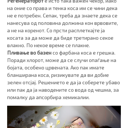
Регенераторот
е исто така важен чекор, иако
на оние со права и тенка коса им се чини дека
не е потребен. Сепак, треба да знаете дека се
нанесува од половина должина кон врвовите,
а не на коренот. Со прсти расплеткајте ја
косата за да може да биде третирано секое
влакно. По некое време се плакне.
Пливање во базен
со фарбана коса е грешка.
Поради хлорот, може да се случи опаѓање на
бојата, особено црвената. Ако пак имате
бланширана коса, ризикувате да ви добие
зелен отсјај. Решението е да ја соберете убаво
или пак да ја наводените со вода од чешма, за
помалку да апсорбира хемикалии.