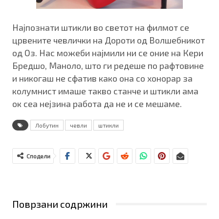
Најпознати штикли во светот на филмот се
црвените чевлички на Дороти од Волшебникот
од Оз. Нас можеби најмили ни се оние на Кери
Бредшо, Маноло, што ги редеше по рафтовине
и никогаш не сфатив како она со хонорар за
колумнист имаше такво станче и штикли ама
ок сеа нејзина работа да не и се мешаме.
Лобутин
чевли
штикли
Сподели
Поврзани содржини