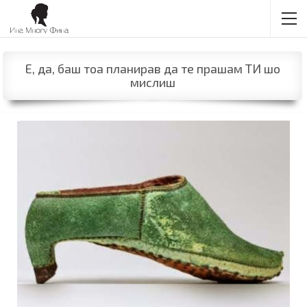
Е, да, баш тоа планирав да те прашам ТИ шо
мислиш