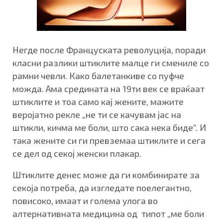
Негде после Француската револуција, поради
класни разлики штиклите малце ги смениле со
рамни чевли. Како балетанкиве со пуфче
можда. Ама средината на 19ти век се враќаат
штиклите и тоа само кај жените, мажите
веројатно рекле „не ти се качувам јас на
штикли, кичма ме боли, што сака нека биде“. И
така жените си ги превземаа штиклите и сега
се дел од секој женски плакар.
Штиклите денес може да ги комбинирате за
секоја потреба, да изгледате поелегантно,
повисоко, имаат и голема улога во
алтернативната медицина од типот „ме боли