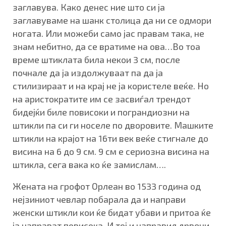
заглавува. Како денес ние што си ја
заглавуваме на шанк столица да ни се одмори
ногата. Или можеби само јас правам така, не
знам небитно, да се вратиме на ова…Во тоа
време штиклата била некои 3 см, после
почнале да ја издолжуваат па да ја
стилизираат и на крај не ја користеле веќе. Но
на аристократите им се засвиѓал трендот
бидејќи биле повисоки и пограндиозни на
штикли па си ги носеле по дворовите. Машките
штикли на крајот на 16ти век веќе стигнале до
висина на 6 до 9 см. 9 см е сериозна висина на
штикла, сега вака ко ќе замислам….
Жената на грофот Орлеан во 1533 година од
нејзиниот чевлар побарала да и направи
женски штикли кои ќе бидат убави и притоа ќе
ја направат повисока. И тој и направил дрвени