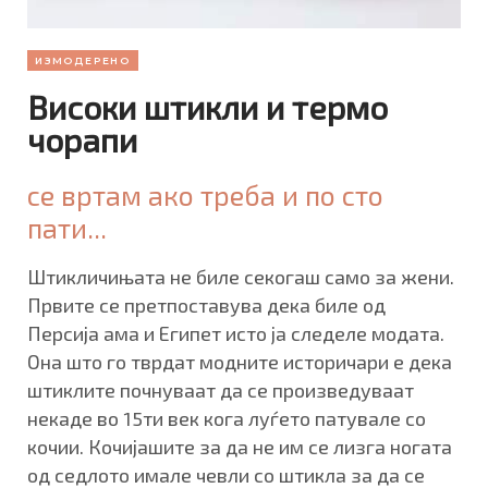
ИЗМОДЕРЕНО
Високи штикли и термо
чорапи
се вртам ако треба и по сто
пати...
Штикличињата не биле секогаш само за жени.
Првите се претпоставува дека биле од
Персија ама и Египет исто ја следеле модата.
Она што го тврдат модните историчари е дека
штиклите почнуваат да се произведуваат
некаде во 15ти век кога луѓето патувале со
кочии. Кочијашите за да не им се лизга ногата
од седлото имале чевли со штикла за да се