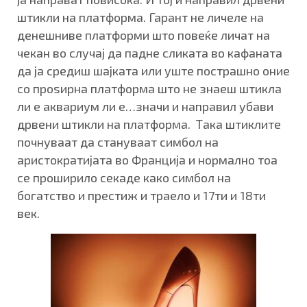
штикли на платформа. Гарант не личеле на
денешниве платформи што повеќе личат на
чекан во случај да падне сликата во кафаната
да ја средиш шајката или уште пострашно оние
со проѕирна платформа што не знаеш штикла
ли е аквариум ли е…значи и направил убави
дрвени штикли на платформа. Така штиклите
почнуваат да стануваат симбол на
аристократијата во Франција и нормално тоа
се проширило секаде како симбол на
богатство и престиж и траело и 17ти и 18ти
век.