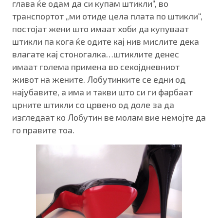
глава ќе одам да си купам штикли“, во
транспортот „ми отиде цела плата по штикли“,
постојат жени што имаат хоби да купуваат
штикли па кога ќе одите кај нив мислите дека
влагате кај стоногалка…штиклите денес
имаат голема примена во секојдневниот
живот на жените. Лобутинките се едни од
најубавите, а има и такви што си ги фарбаат
црните штикли со црвено од доле за да
изгледаат ко Лобутин ве молам вие немојте да
го правите тоа.