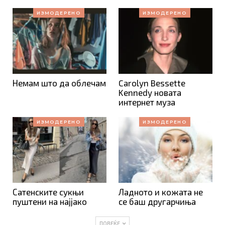
ИЗМОДЕРЕНО
ИЗМОДЕРЕНО
Немам што да облечам
Carolyn Bessette
Kennedy новата
интернет муза
ИЗМОДЕРЕНО
ИЗМОДЕРЕНО
Сатенските сукњи
Ладното и кожата не
пуштени на најјако
се баш другарчиња
ПОВЕЌЕ