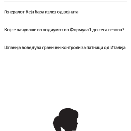
Генералот Кејн бара излез од војната
Кој се качуваше на подиумот во Формула 1 до сега сезона?
Шпанија воведува гранични контроли за патници од Италија