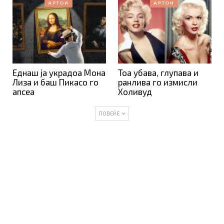
АРТОИ
АРТОИ
Еднаш ја украдоа Мона
Тоа убава, глупава и
Лиза и баш Пикасо го
ранлива го измисли
апсеа
Холивуд
ПОВЕЌЕ