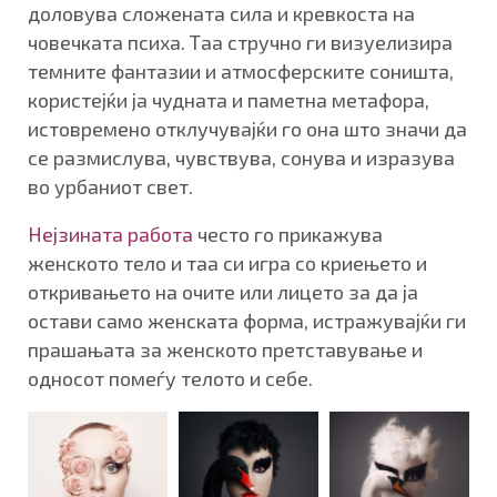
доловува сложената сила и кревкоста на
човечката психа. Таа стручно ги визуелизира
темните фантазии и атмосферските соништа,
користејќи ја чудната и паметна метафора,
истовремено отклучувајќи го она што значи да
се размислува, чувствува, сонува и изразува
во урбаниот свет.
Нејзината работа
често го прикажува
женското тело и таа си игра со криењето и
откривањето на очите или лицето за да ја
остави само женската форма, истражувајќи ги
прашањата за женското претставување и
односот помеѓу телото и себе.