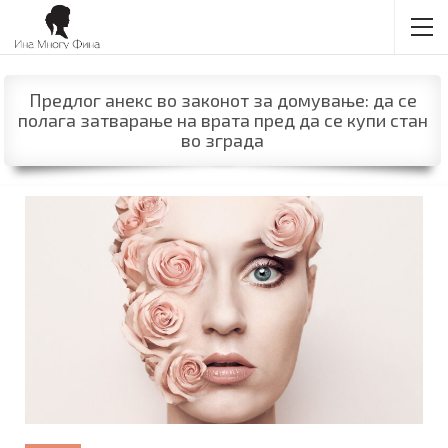
Предлог анекс во законот за домување: да се
полага затварање на врата пред да се купи стан
во зграда