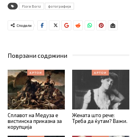
Flora Borsi
фотографија
Сподели
Поврзани содржини
АРТОИ
АРТОИ
Сплавот на Медуза е
Жената што рече:
вистинска приказна за
Треба да ќутам? Важи.
корупција