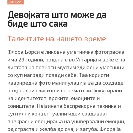
АРТОИ
Девојката што може да
биде што сака
Талентите на нашето време
Флора Борси е ликовна уметничка фотографка,
има 29 години, родена е во Унгарија и веќе е на
листата на познати мултимедијални уметници
со куп награди позади себе. Таа користи
извонредна фото манипулација за да создаде
надреални слики кои се тематски фокусирани
на идентитетот, врските, емоциите и
соништата. Нејзината беспрекорна техника и
суптилни концептуални идеи создаваат
прекрасни евоцирања на универзални емоции,
од страста и желба до очај и загуба. Флора ја