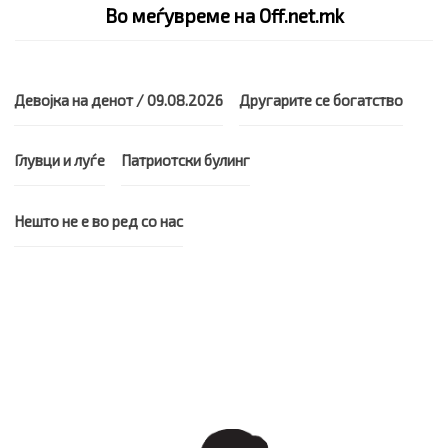
Во меѓувреме на Off.net.mk
Девојка на денот / 09.08.2026
Другарите се богатство
Глувци и луѓе
Патриотски булинг
Нешто не е во ред со нас