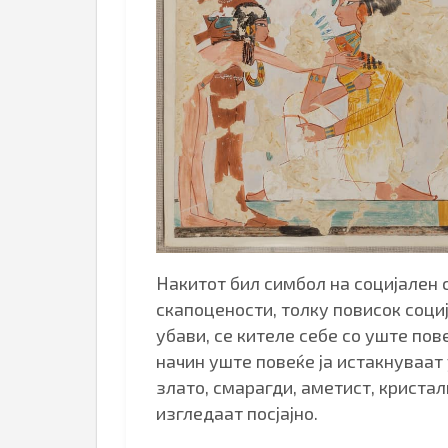
Накитот бил симбол на социјален с
скапоцености, толку повисок соци
убави, се кителе себе со уште пов
начин уште повеќе ја истакнуваат
злато, смарагди, аметист, кристал
изгледаат посјајно.