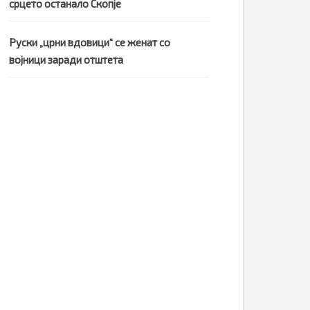
срцето останало Скопје
Руски „црни вдовици“ се женат со
војници заради отштета