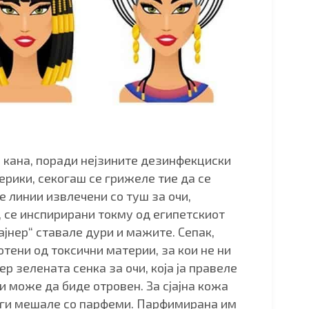
о кана, поради нејзините дезинфекциски
перики, секогаш се грижеле тие да се
е линии извлечени со туш за очи,
 се инспирирани токму од египетскиот
лајнер“ ставале дури и мажите. Сепак,
тени од токсични материи, за кои не ни
ер зелената сенка за очи, која ја правеле
 и може да биде отровен. За сјајна кожа
и ги мешале со парфеми. Парфимирана им