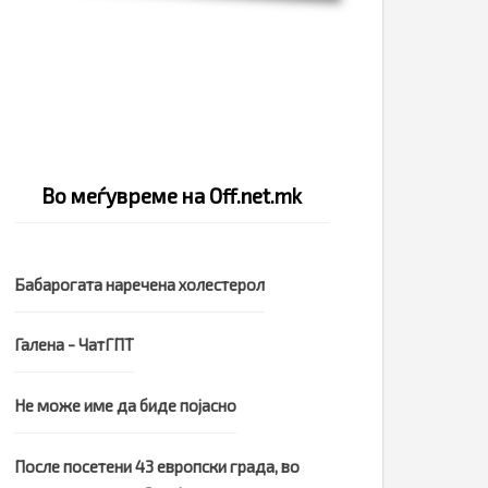
Во меѓувреме на Off.net.mk
Бабарогата наречена холестерол
Галена - ЧатГПТ
Не може име да биде појасно
После посетени 43 европски града, во