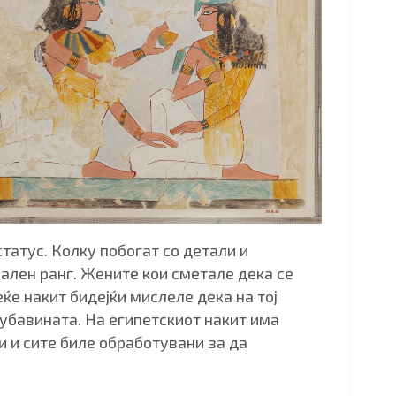
татус. Колку побогат со детали и
јален ранг. Жените кои сметале дека се
еќе накит бидејќи мислеле дека на тој
 убавината. На египетскиот накит има
и и сите биле обработувани за да