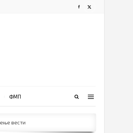
ФМП
рење вести