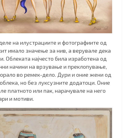
иделе на илустрациите и фотографиите од
кит имало значење за нив, а верувале дека
ви. Облеката најчесто била изработена од
ични начини на врзување и преклопување,
творало во ремек-дело. Дури и оние жени од
облека, но без луксузните додатоци. Оние
ле платното или пак, нарачувале на него
ари и мотиви.