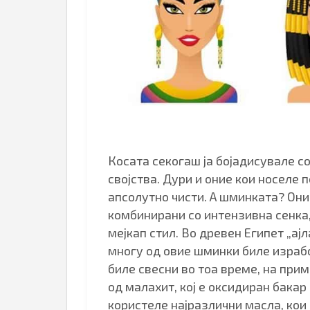
Косата секогаш ја бојадисувале с
својства. Дури и оние кои носеле 
апсолутно чисти. А шминката? Они
комбинирани со интензивна сенка,
мејкап стил. Во древен Египет „ај
многу од овие шминки биле израбо
биле свесни во тоа време, на прим
од малахит, кој е оксидиран бакар
користеле најразлични масла, ко