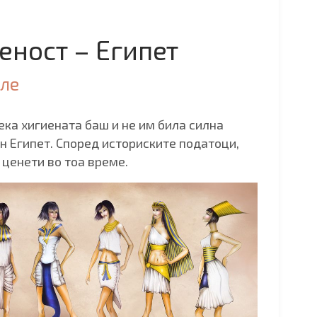
ност – Египет
але
ка хигиената баш и не им била силна
вен Египет. Според историските податоци,
 ценети во тоа време.