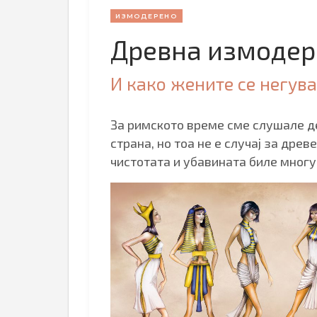
ИЗМОДЕРЕНО
Древна измодере
И како жените се негув
За римското време сме слушале де
страна, но тоа не е случај за дре
чистотата и убавината биле многу