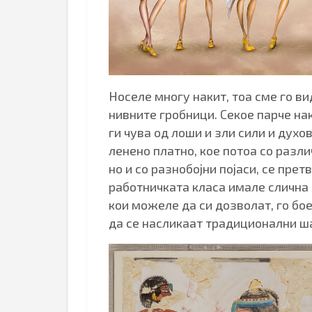
Носеле многу накит, тоа сме го в
нивните гробници. Секое парче на
ги чува од лоши и зли сили и духо
ленено платно, кое потоа со разл
но и со разнобојни појаси, се пре
работничката класа имале слична 
кои можеле да си дозволат, го бое
да се насликаат традиционални ш