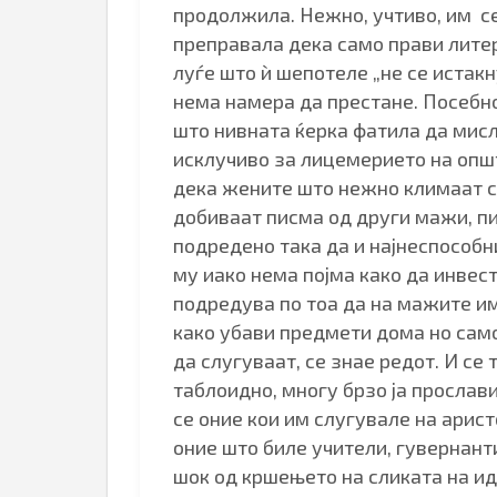
продолжила. Нежно, учтиво, им се
преправала дека само прави лите
луѓе што ѝ шепотеле „не се истак
нема намера да престане. Посебно
што нивната ќерка фатила да мисл
исклучиво за лицемерието на опш
дека жените што нежно климаат со
добиваат писма од други мажи, п
подредено така да и најнеспособн
му иако нема појма како да инвес
подредува по тоа да на мажите им
како убави предмети дома но сам
да слугуваат, се знае редот. И се
таблоидно, многу брзо ја прослав
се оние кои им слугувале на арист
оние што биле учители, гувернанти
шок од кршењето на сликата на ид