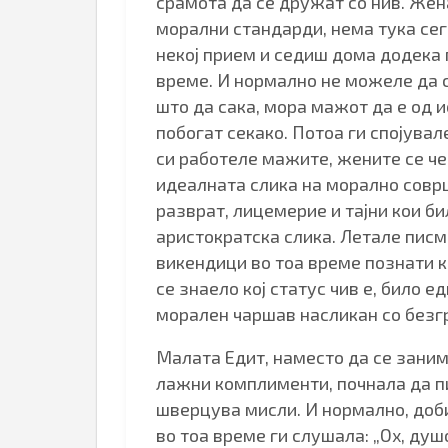
срамота да се дружат со нив. Жен
морални стандарди, нема тука сег
некој прием и седиш дома додека м
време. И нормално не можеле да с
што да сака, мора мажот да е од 
побогат секако. Потоа ги спојувал
си работеле мажите, жените се че
идеалната слика на морално соврш
разврат, лицемерие и тајни кои б
аристократска слика. Летале писм
викендици во тоа време познати к
се знаело кој статус чив е, било 
морален чаршав насликан со безг
Малата Едит, наместо да се зани
лажни комплименти, почнала да п
шверцува мисли. И нормално, доб
во тоа време ги слушала: „Ох, душо