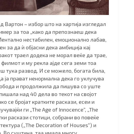
д Вартон – избор што на хартија изгледал
имер за тоа „како да препознаеш дека
 Ментално нестабилен, емоционално лабав,
н за да ѝ објасни дека амбиција кај
ракот траел додека не морал веќе да трае,
л филмот и му рекла ајде сега земи тоа
ш тука развод. И се можело, богата била,
да ја прават ненормална дека го уклучува
лобода и продолжила да пишува со уште
пишала над 40 дела во текот на својот
ко се бројат кратките раскази, есеи и
учувајќи ги „The Age of Innocence“, „The
атки раскази стотици, собрани во повеќе
тектура („The Decoration of Houses“) и
. Во суштина, таа имала многу