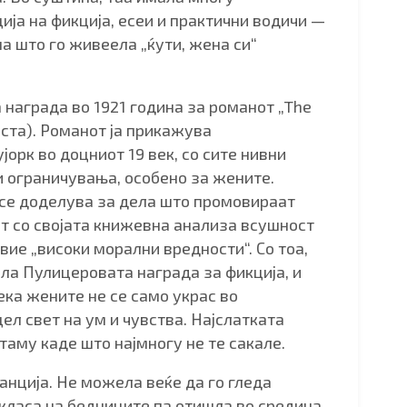
ија на фикција, есеи и практични водичи —
а што го живеела „ќути, жена си“
 награда во 1921 година за романот „The
оста). Романот ја прикажува
орк во доцниот 19 век, со сите нивни
и ограничувања, особено за жените.
 се доделува за дела што промовираат
ит со својата книжевна анализа всушност
вие „високи морални вредности“. Со тоа,
ила Пулицеровата награда за фикција, и
ека жените не се само украс во
ел свет на ум и чувства. Најслатката
таму каде што најмногу не те сакале.
анција. Не можела веќе да го гледа
класа на бедниците па отишла во средина