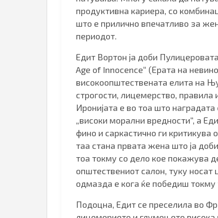
продуктивна кариера, со комбинац
што е прилично впечатливо за жен
периодот.
Едит Вортон ја доби Пулицеровата
Age of Innocence“ (Ерата на невин
високоопштествената елита на Њуј
строгости, лицемерство, правила 
Иронијата е во тоа што наградата
„високи морални вредности“, а Ед
фино и саркастично ги критикува о
таа стана првата жена што ја доб
тоа токму со дело кое покажува д
општествениот салон, туку носат ц
одмазда е кога ќе победиш токму 
Подоцна, Едит се преселила во Фр
лицемерието и глумењето висока 