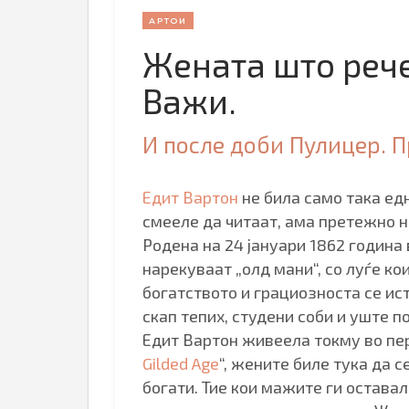
АРТОИ
Жената што рече
Важи.
И после доби Пулицер. 
Едит Вартон
не била само така ед
смееле да читаат, ама претежно 
Родена на 24 јануари 1862 година 
нарекуваат „олд мани“, со луѓе ко
богатството и грациозноста се ист
скап тепих, студени соби и уште 
Едит Вартон живеела токму во пери
Gilded Age
“, жените биле тука да 
богати. Тие кои мажите ги оставал