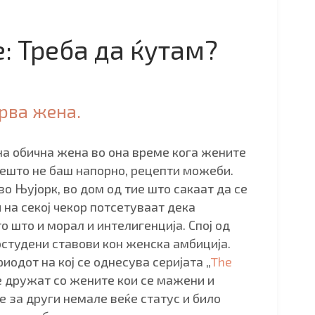
: Треба да ќутам?
Прва жена.
на обична жена во она време кога жените
нешто не баш напорно, рецепти можеби.
во Њујорк, во дом од тие што сакаат да се
и на секој чекор потсетуваат дека
о што и морал и интелигенција. Спој од
постудени ставови кон женска амбиција.
одот на кој се однесува серијата „
The
се дружат со жените кои се мажени и
е за други немале веќе статус и било