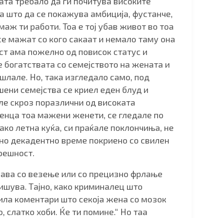
ата требало да ги почитува високите
а што да се покажува амбиција, фустанче,
аж ти работи. Тоа е тој убав живот во тоа
е мажат со кого сакаат и немало таму она
ист ама пожелно од повисок статус и
е богатствата со семејството на жената и
шлале. Но, така изгледало само, под
ени семејства се криел еден блуд и
иле скроз поразлични од високата
енца тоа мажени женети, се гледале по
ако летна куќа, си праќале поклончиња, не
едно декадентно време покриено со свилен
решност.
мава со везење или со прецизно фрлање
ишува. Тајно, како криминалец што
ила коментари што секоја жена со мозок
, слатко хоби. Ќе ти помине.“ Но таа