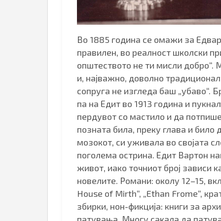
Во 1885 година се омажи за Едвар
правилен, во реалност школски пр
општеството не ти мисли добро“.
и, најважно, доволно традиционале
сопруга не изгледа баш „убаво“. Б
па на Едит во 1913 година и пукна
пердувот со мастило и да потпише
позната била, преку глава и било 
мозокот, си уживала во својата с
поголема острина. Едит Вартон на
живот, иако точниот број зависи ка
новелите. Романи: околу 12–15, вкл
House of Mirth“, „Ethan Frome“, кр
збирки, нон-фикција: книги за архи
патувања. Многу сакала да патува