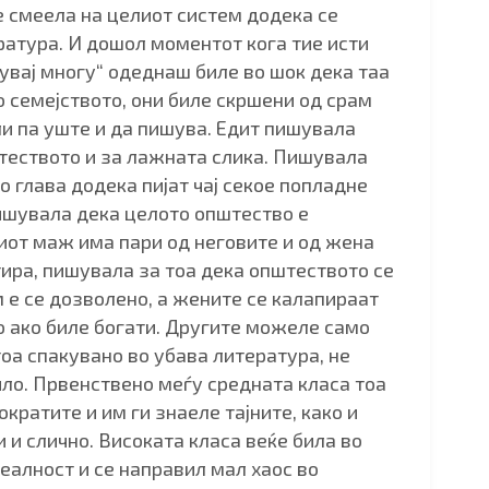
 смеела на целиот систем додека се
ратура. И дошол моментот кога тие исти
нувај многу“ одеднаш биле во шок дека таа
 семејството, они биле скршени од срам
и па уште и да пишува. Едит пишувала
теството и за лажната слика. Пишувала
 глава додека пијат чај секое попладне
ишувала дека целото општество е
иот маж има пари од неговите и од жена
тира, пишувала за тоа дека општеството се
 е се дозволено, а жените се калапираат
о ако биле богати. Другите можеле само
 тоа спакувано во убава литература, не
ило. Првенствено меѓу средната класа тоа
ократите и им ги знаеле тајните, како и
 и слично. Високата класа веќе била во
еалност и се направил мал хаос во