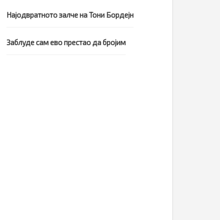
Најодвратното залче на Тони Бордејн
Заблуде сам ево престао да бројим