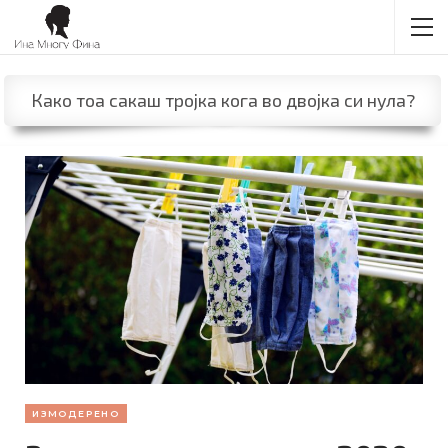
Како тоа сакаш тројка кога во двојка си нула?
ИЗМОДЕРЕНО