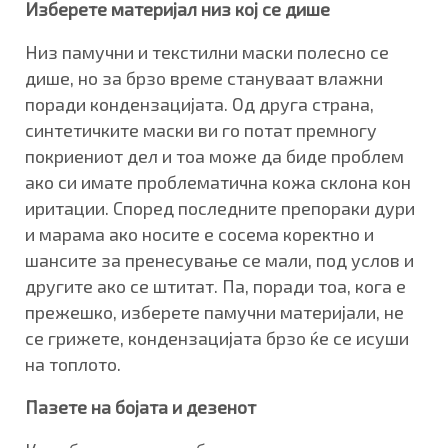
Изберете материјал низ кој се дише
Низ памучни и текстилни маски полесно се
дише, но за брзо време стануваат влажни
поради кондензацијата. Од друга страна,
синтетичките маски ви го потат премногу
покриениот дел и тоа може да биде проблем
ако си имате проблематична кожа склона кон
иритации. Според последните препораки дури
и марама ако носите е сосема коректно и
шансите за пренесување се мали, под услов и
другите ако се штитат. Па, поради тоа, кога е
прежешко, изберете памучни материјали, не
се грижете, кондензацијата брзо ќе се исуши
на топлото.
Пазете
на бојата и дезенот