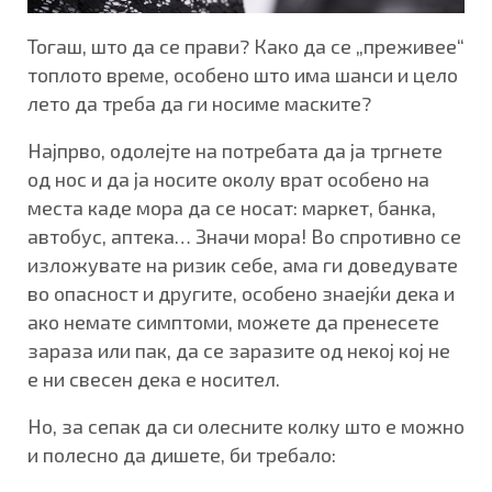
Тогаш, што да се прави? Како да се „преживее“
топлото време, особено што има шанси и цело
лето да треба да ги носиме маските?
Најпрво, одолејте на потребата да ја тргнете
од нос и да ја носите околу врат особено на
места каде мора да се носат: маркет, банка,
автобус, аптека… Значи мора! Во спротивно се
изложувате на ризик себе, ама ги доведувате
во опасност и другите, особено знаејќи дека и
ако немате симптоми, можете да пренесете
зараза или пак, да се заразите од некој кој не
е ни свесен дека е носител.
Но, за сепак да си олесните колку што е можно
и полесно да дишете, би требало: