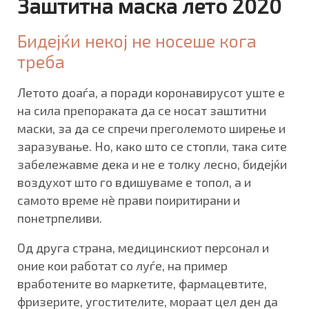
Заштитна маска лето 2020
Бидејќи некој не носеше кога
треба
Летото доаѓа, а поради коронавирусот уште е
на сила препораката да се носат заштитни
маски, за да се спречи преголемото ширење и
заразување. Но, како што се стопли, така сите
забележавме дека и не е толку лесно, бидејќи
воздухот што го вдишуваме е топол, а и
самото време нè прави поиритирани и
понетрпеливи.
Од друга страна, медицинскиот персонал и
оние кои работат со луѓе, на пример
вработените во маркетите, фармацевтите,
фризерите, угостителите, мораат цел ден да