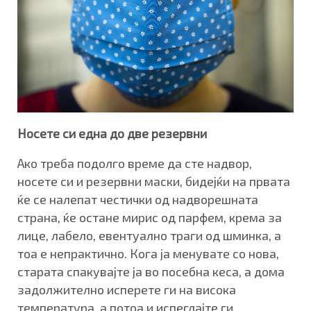
Носете си една до две резервни
Ако треба подолго време да сте надвор,
носете си и резервни маски, бидејќи на првата
ќе се налепат честички од надворешната
страна, ќе остане мирис од парфем, крема за
лице, лабело, евентуално траги од шминка, а
тоа е непрактично. Кога ја менувате со нова,
старата спакувајте ја во посебна кеса, а дома
задолжително исперете ги на висока
температура, а потоа и испеглајте ги.