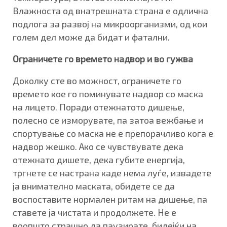
Влажноста од внатрешната страна е одлична
подлога за развој на микроорганизми, од кои
голем дел може да бидат и фатални.
Ограничете го времето надвор и во гужва
Доколку сте во можност, ограничете го
времето кое го поминувате надвор со маска
на лицето. Поради отежнатото дишење,
полесно се изморувате, па затоа вежбање и
спортување со маска не е препорачливо кога е
надвор жешко. Ако се чувствувате дека
отежнато дишете, дека губите енергија,
тргнете се настрана каде нема луѓе, извадете
ја внимателно маската, обидете се да
воспоставите нормален ритам на дишење, па
ставете ја чистата и продолжете. Не е
воопшто страшно да паузирате, бидејќи на