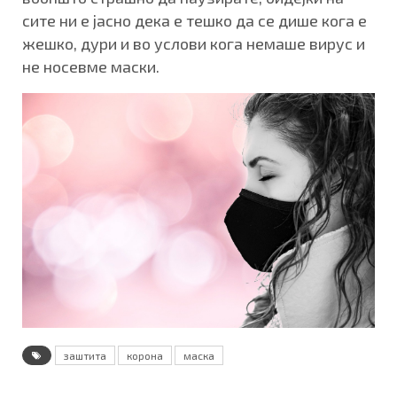
сите ни е јасно дека е тешко да се дише кога е
жешко, дури и во услови кога немаше вирус и
не носевме маски.
заштита
корона
маска