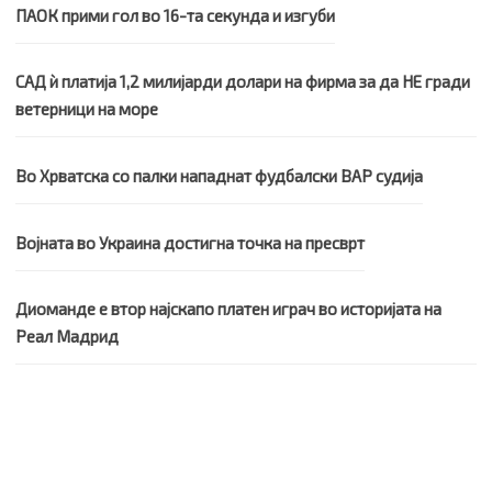
ПАОК прими гол во 16-та секунда и изгуби
САД ѝ платија 1,2 милијарди долари на фирма за да НЕ гради
ветерници на море
Во Хрватска со палки нападнат фудбалски ВАР судија
Војната во Украина достигна точка на пресврт
Диоманде е втор најскапо платен играч во историјата на
Реал Мадрид