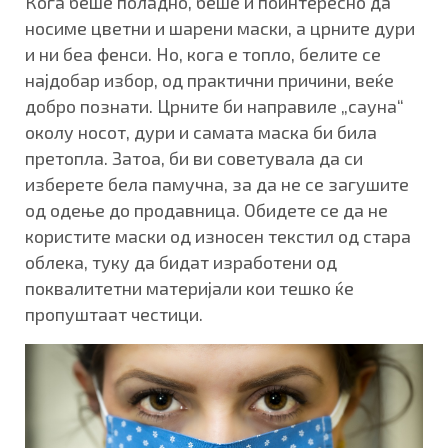
Кога беше поладно, беше и поинтересно да
носиме цветни и шарени маски, а црните дури
и ни беа фенси. Но, кога е топло, белите се
најдобар избор, од практични причини, веќе
добро познати. Црните би направиле „сауна“
околу носот, дури и самата маска би била
претопла. Затоа, би ви советувала да си
изберете бела памучна, за да не се загушите
од одење до продавница. Обидете се да не
користите маски од износен текстил од стара
облека, туку да бидат изработени од
поквалитетни материјали кои тешко ќе
пропуштаат честици.