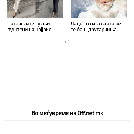
Сатенските сукњи
Ладното и кожата не
пуштени на најјако
се баш другарчиња
ПОВЕЌЕ
Во меѓувреме на Off.net.mk