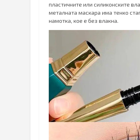
пластичните или силиконските вла
металната маскара има тенко стап
намотка, кое е без влакна.