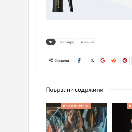
маскара
шминка
Сподели
Поврзани содржини
ИЗМОДЕРЕНО
И