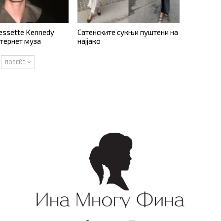
essette Kennedy
Сатенските сукњи пуштени на
нтернет муза
најјако
ПОВЕЌЕ