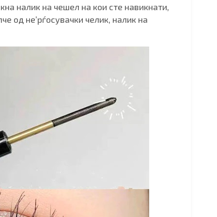
кна налик на чешел на кои сте навикнати,
че од не’рѓосувачки челик, налик на