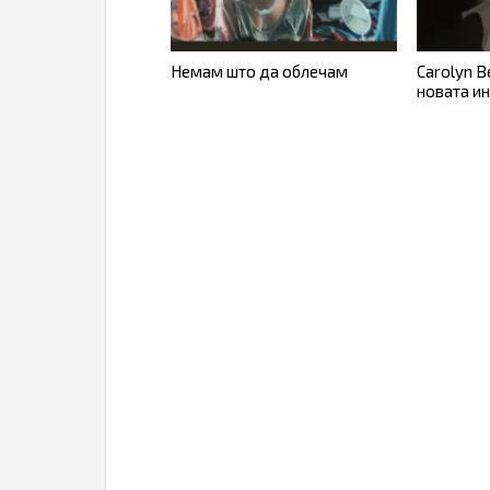
Немам што да облечам
Carolyn B
новата и