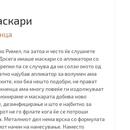
аскари
енца
о Римел, па затоа и често ќе слушнете
. Досега имаше маскари со апликатори со
репки па се случува да ни солзи окото од
атно најубав апликатор за волумен ама
ките, кои беа нешто подобри, не прават
акненца ама многу повеќе ги издолжуваат
нзионираме и маскарата добива ново
, дезинфицирање и што е најбитно за
рот не го фрлате кога ќе се потроши
а. Металниот дел нема врска со формулата
ниот начин на нанесување. Наместо