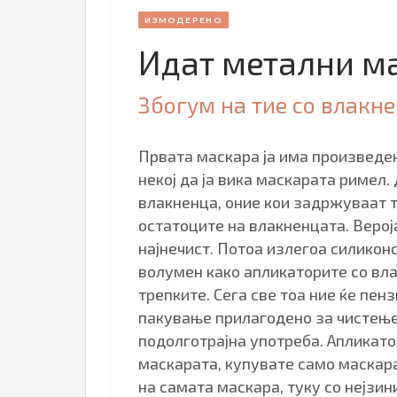
ИЗМОДЕРЕНО
Идат метални м
Збогум на тие со влакн
Првата маскара ја има произведен
некој да ја вика маскарата римел
влакненца, оние кои задржуваат т
остатоците на влакненцата. Верој
најнечист. Потоа излегоа силиконс
волумен како апликаторите со вл
трепките. Сега све тоа ние ќе пе
пакување прилагодено за чистење
подолготрајна употреба. Апликато
маскарата, купувате само маскар
на самата маскара, туку со нејзи