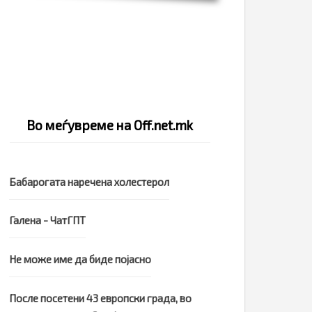
Во меѓувреме на Off.net.mk
Бабарогата наречена холестерол
Галена - ЧатГПТ
Не може име да биде појасно
После посетени 43 европски града, во