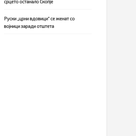
срцето останало Скопје
Руски „црни вдовици“ се женат со
војници заради отштета