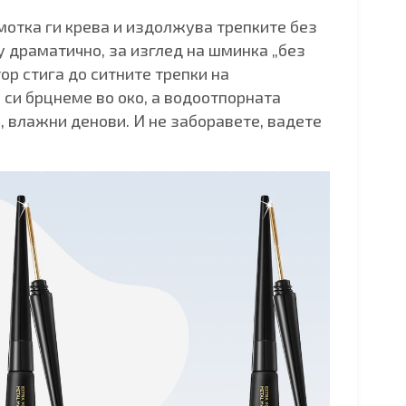
мотка ги крева и издолжува трепките без
у драматично, за изглед на шминка „без
ор стига до ситните трепки на
 си брцнеме во око, а водоотпорната
 влажни денови. И не заборавете, вадете