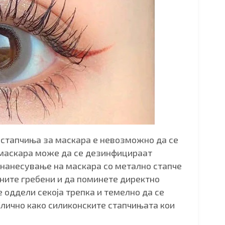
стапчиња за маскара е невозможно да се
 маскара може да се дезинфицираат
а нанесување на маскара со метално стапче
тните гребени и да поминете директно
е оддели секоја трепка и темелно да се
Слично како силиконските стапчињата кои