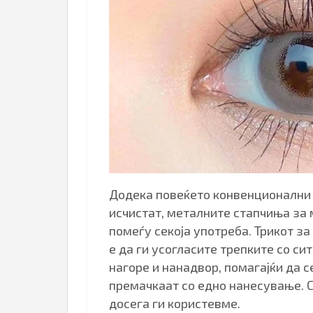
Додека повеќето конвенционални 
исчистат, металните стапчиња за
помеѓу секоја употреба. Трикот з
е да ги усогласите трепките со си
нагоре и нанадвор, помагајќи да с
премачкаат со едно нанесување. 
досега ги користевме.