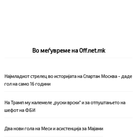
Во меѓувреме на Off.net.mk
Најмладиот стрелец во историјата на Спартак Москва - даде
гол на само 16 години
На Трамп му калемеле „руски врски“ и за отпуштањето на
шефот на ФБИ
Два нови гола на Меси и асистенција за Мајами