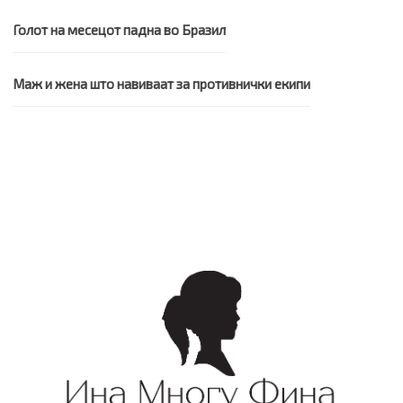
Голот на месецот падна во Бразил
Маж и жена што навиваат за противнички екипи