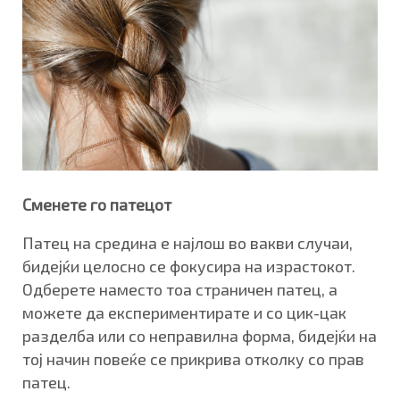
Сменете го патецот
Патец на средина е најлош во вакви случаи,
бидејќи целосно се фокусира на израстокот.
Одберете наместо тоа страничен патец, а
можете да експериментирате и со цик-цак
разделба или со неправилна форма, бидејќи на
тој начин повеќе се прикрива отколку со прав
патец.