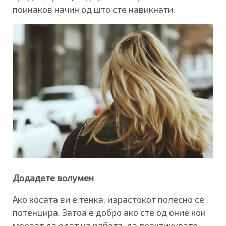
поинаков начин од што сте навикнати.
Додадете волумен
Ако косата ви е тенка, израстокот полесно се
потенцира. Затоа е добро ако сте од оние кои
мораат да одат на работа, да практикувате