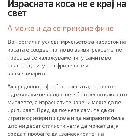
Израсната коса не е крај на
свет
А може и да се прикрие фино
Во нормални услови мрчењето за израсток на
косата е соодветно, но во вакви, рековме, не
треба да се изложуваме ниту самите во
опасност, ниту пак фризерите и
козметичарите.
Ако редовно ја фарбавте косата, нејзиното
одржување периодов не е баш лесно како што
мислевте, а израснатите корени може да ве
иритираат. Пред да почнете самите да си
играте фризери по дома и да направите беља
што ни десет стилисти нема да можат да ја
средат, пробајте да „замаскирате“ на