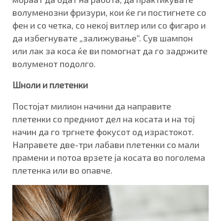
волуменозни фризури, кои ќе ги постигнете со
фен и со четка, со некој витлер или со фигаро и
да избегнувате „залижување“. Сув шампон
или лак за коса ќе ви помогнат да го задржите
волуменот подолго.
Шноли и плетенки
Постојат милион начини да направите
плетенки со предниот дел на косата и на тој
начин да го тргнете фокусот од израстокот.
Направете две-три лабави плетенки со мали
прамени и потоа врзете ја косата во поголема
плетенка или во опавче.