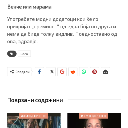
Венче или марама
Употребете модни додатоци кои ќе го
прикријат „преминот“ од една боја во друга и
нема да биде толку видлив. Поедноставно од
ова, здравје.
коса
Сподели
Поврзани содржини
ИЗМОДЕРЕНО
ИЗМОДЕРЕНО