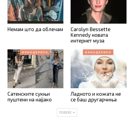
Немам што да облечам
Carolyn Bessette
Kennedy новата
интернет муза
ИЗМОДЕРЕНО
ИЗМОДЕРЕНО
Сатенските сукњи
Ладното и кожата не
пуштени на најјако
се баш другарчиња
ПОВЕЌЕ