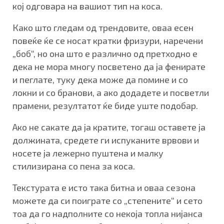
кој одговара на вашиот тип на коса.
Како што гледам од трендовите, оваа есен
повеќе ќе се носат кратки фризури, наречени
„боб“, но она што е различно од претходно е
дека не мора многу посветено да ја фенирате
и пеглате, туку дека може да помине и со
локни и со бранови, а ако додадете и посветли
прамени, резултатот ќе биде уште подобар.
Ако не сакате да ја кратите, тогаш оставете ја
должината, средете ги испуканите врвови и
носете ја лежерно пуштена и малку
стилизирана со пена за коса.
Текстурата е исто така битна и оваа сезона
можете да си поиграте со „степените“ и сето
тоа да го надполните со некоја топла нијанса