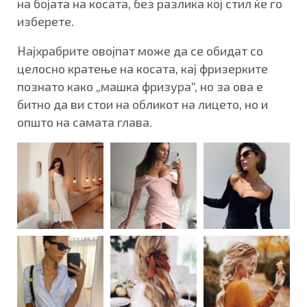
на бојата на косата, без разлика кој стил ќе го
изберете.
Најхрабрите овојпат може да се обидат со
целосно кратење на косата, кај фризерките
познато како „машка фризура“, но за ова е
битно да ви стои на обликот на лицето, но и
општо на самата глава.