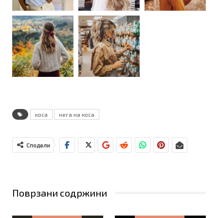
коса
нега на коса
Сподели
Поврзани содржини