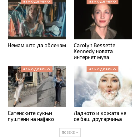
ИЗМОДЕРЕНО
ИЗМОДЕРЕНО
Немам што да облечам
Carolyn Bessette
Kennedy новата
интернет муза
ИЗМОДЕРЕНО
ИЗМОДЕРЕНО
Сатенските сукњи
Ладното и кожата не
пуштени на најјако
се баш другарчиња
ПОВЕЌЕ