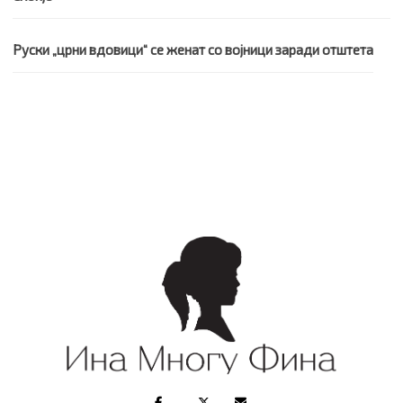
Руски „црни вдовици“ се женат со војници заради отштета