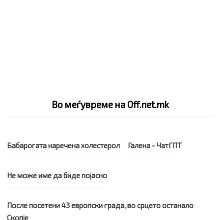
Во меѓувреме на Off.net.mk
Бабарогата наречена холестерол
Галена - ЧатГПТ
Не може име да биде појасно
После посетени 43 европски града, во срцето останало
Скопје