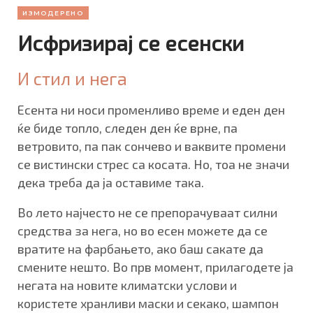
ИЗМОДЕРЕНО
Исфризирај се есенски
И стил и нега
Есента ни носи променливо време и еден ден
ќе биде топло, следен ден ќе врне, па
ветровито, па пак сончево и ваквите промени
се вистински стрес са косата. Но, тоа не значи
дека треба да ја оставиме така.
Во лето најчесто не се препорачуваат силни
средства за нега, но во есен можете да се
вратите на фарбањето, ако баш сакате да
смените нешто. Во прв момент, прилагодете ја
негата на новите климатски услови и
користете хранливи маски и секако, шампон