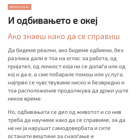
ВПРОЧЕМ
И одбивањето е океј
Ако знаеш како да се справиш
Да бидеме реални, ако бидеме одбиени, без
разлика дали е тоа на оглас за работа, од
пријател, од личност која ни се допаѓа или од
кој и да е, а сме побарале помош или услуга,
најпрво се чувствуваме ниско и безвредно и
тоа расположение продолжува да држи уште
некое време.
Но, одбивањата се дел од животот и со нив
треба да научиме како да се справиме, за да
не ни ја нарушат самодовербата и сите
останати вештини за снаоѓање и