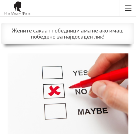
Жените сакаат победници ама не ако имаш
победено за најдосаден лик!