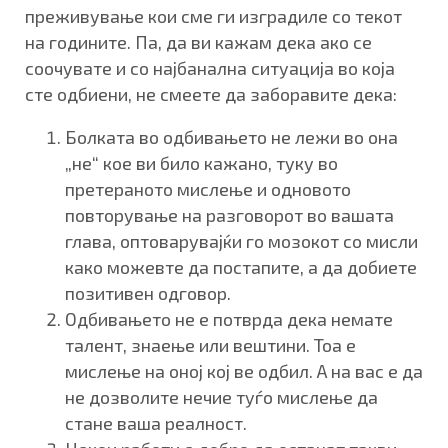
преживување кои сме ги изградиле со текот
на годините. Па, да ви кажам дека ако се
соочувате и со најбанална ситуација во која
сте одбиени, не смеете да заборавите дека:
Болката во одбивањето не лежи во она
„не“ кое ви било кажано, туку во
претераното мислење и одновото
повторување на разговорот во вашата
глава, оптоварувајќи го мозокот со мисли
како можевте да постапите, а да добиете
позитивен одговор.
Одбивањето не е потврда дека немате
талент, знаење или вештини. Тоа е
мислење на оној кој ве одбил. А на вас е да
не дозволите нечие туѓо мислење да
стане ваша реалност.