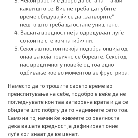
Некои работи е добро да останат такви
какви што се. Вие не треба да губите
време обидувајќи се да „затворите“
нешто што треба да остане уништено.
Вашата вредност не ја одредуваат луѓе
со кои не сте компатибилни.
Секогаш постои некоја подобра опција од
онаа за која првично се боревте. Секој од
нас вреди многу повеќе од тоа едно
одбивање кое во моментов ве фрустрира.
Наместо да го трошите своето време во
преиспитување на себе, подобро е веќе да не
погледнувате кон таа затворена врата и да се
обидете што побргу да го надминете сето тоа.
Само на тој начин ќе живеете со реалноста
дека вашата вредност ја дефинираат оние
луѓе кои знаат да ве ценат.