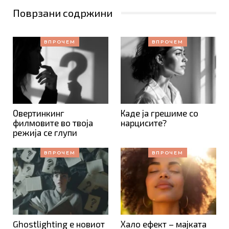
Поврзани содржини
ВПРОЧЕМ
ВПРОЧЕМ
Овертинкинг
Каде ја грешиме со
филмовите во твоја
нарцисите?
режија се глупи
ВПРОЧЕМ
ВПРОЧЕМ
Ghostlighting е новиот
Хало ефект – мајката