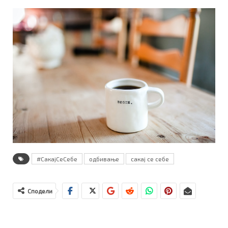
#СакајСеСебе
одбивање
сакај се себе
Сподели