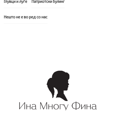
Глувци и луѓе
Патриотски булинг
Нешто не е во ред со нас