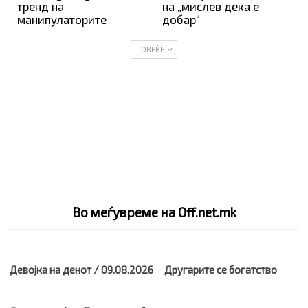
тренд на
на „мислев дека е
манипулаторите
добар“
ПОВЕЌЕ
Во меѓувреме на Off.net.mk
Девојка на денот / 09.08.2026
Другарите се богатство