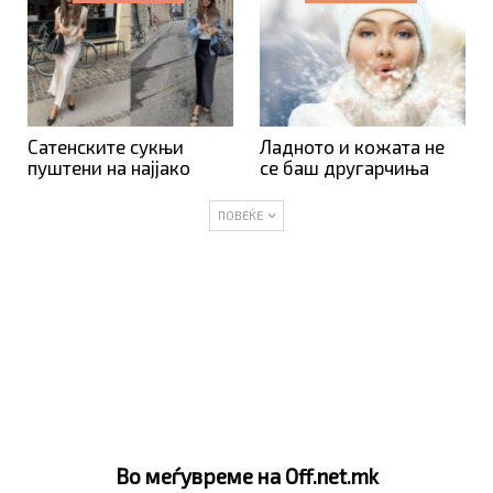
Сатенските сукњи
Ладното и кожата не
пуштени на најјако
се баш другарчиња
ПОВЕЌЕ
Во меѓувреме на Off.net.mk