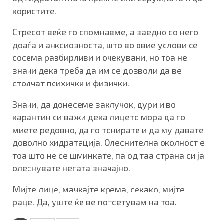
користите.
Стресот веќе го спомнавме, а заедно со него
доаѓа и анксиозноста, што во овие услови се
сосема разбирливи и очекувани, но тоа не
значи дека треба да им се дозволи да ве
столчат психички и физички.
Значи, да донесеме заклучок, дури и во
карантин си важи дека лицето мора да го
миете редовно, да го тонирате и да му давате
доволно хидратација. Олеснителна околност е
тоа што не се шминкате, па од таа страна си ја
олеснувате негата значајно.
Мијте лице, мачкајте крема, секако, мијте
раце. Да, уште ќе ве потсетувам на тоа.