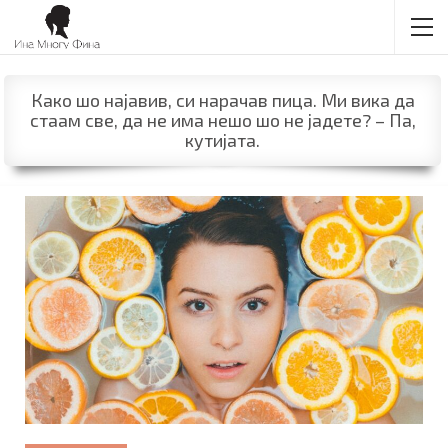
Како шо најавив, си нарачав пица. Ми вика да
стаам све, да не има нешо шо не јадете? – Па,
кутијата.