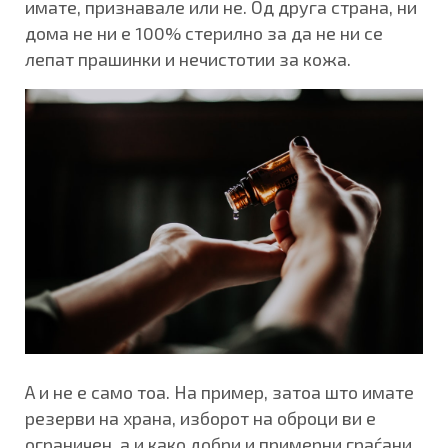
имате, признавале или не. Од друга страна, ни
дома не ни е 100% стерилно за да не ни се
лепат прашинки и нечистотии за кожа.
А и не е само тоа. На пример, затоа што имате
резерви на храна, изборот на оброци ви е
ограничен, а и како добри и примерни граѓани