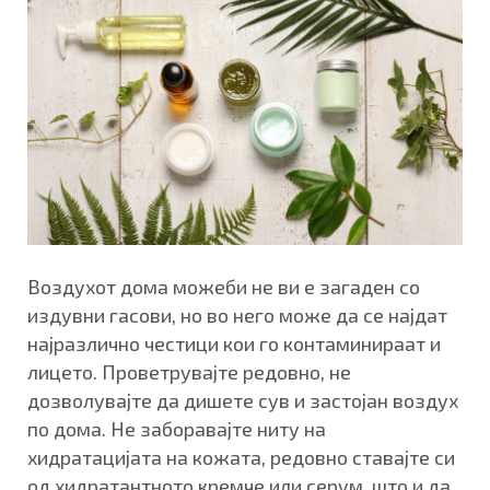
Воздухот дома можеби не ви е загаден со
издувни гасови, но во него може да се најдат
најразлично честици кои го контаминираат и
лицето. Проветрувајте редовно, не
дозволувајте да дишете сув и застојан воздух
по дома. Не заборавајте ниту на
хидратацијата на кожата, редовно ставајте си
од хидратантното кремче или серум, што и да