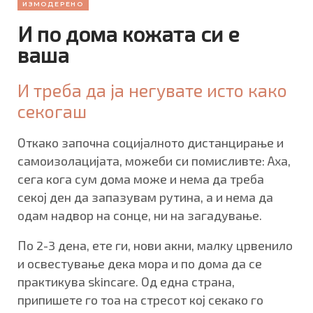
ИЗМОДЕРЕНО
И по дома кожата си е
ваша
И треба да ја негувате исто како
секогаш
Откако започна социјалното дистанцирање и
самоизолацијата, можеби си помисливте: Аха,
сега кога сум дома може и нема да треба
секој ден да запазувам рутина, а и нема да
одам надвор на сонце, ни на загадување.
По 2-3 дена, ете ги, нови акни, малку црвенило
и освестување дека мора и по дома да се
практикува skincare. Од една страна,
припишете го тоа на стресот кој секако го