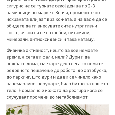
сигурно не се туркате секој ден за по 2-3
намирници во маркет. Значи, промените во
исхраната влијаат врз кожата, а на вас е да се
обидете да ги внесувате сите нутритивни
состојки кои ви се потребни, витамини,
минерали, антиоксиданси и така натаму.
Физичка активност, нешто за кое немавте
време, а сега ви фали, нели? Дури и да
вежбате дома, сметајте дека сега го немате
редовното пешачење до работа, до автобуска,
до паркинг, што дури и да ви се чинело како
занемарливо, верувајте, било битно за вашето
тело. Нормално е кожата да реагира кога се
случуваат промени во метаболизмот.