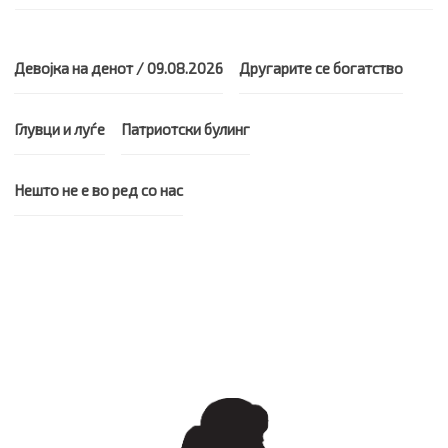
Девојка на денот / 09.08.2026
Другарите се богатство
Глувци и луѓе
Патриотски булинг
Нешто не е во ред со нас