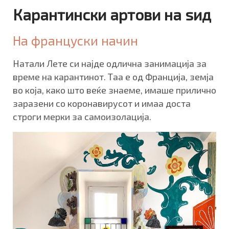
Карантински артови на ѕид
На француски начин
Натали Лете си најде одлична занимација за
време на карантинот. Таа е од Франција, земја
во која, како што веќе знаеме, имаше прилично
заразени со коронавирусот и имаа доста
строги мерки за самоизолација.