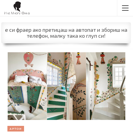
е си фраер ако претицаш на автопат и збориш на
телефон, малку така ко глуп си!
АРТОИ