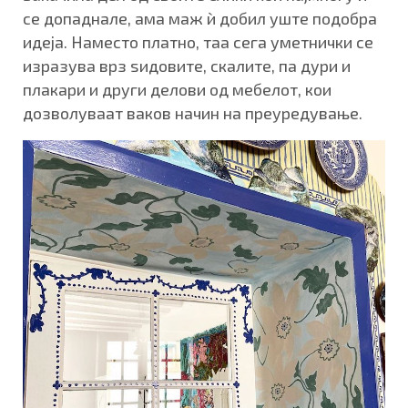
се допаднале, ама маж ѝ добил уште подобра
идеја. Наместо платно, таа сега уметнички се
изразува врз ѕидовите, скалите, па дури и
плакари и други делови од мебелот, кои
дозволуваат ваков начин на преуредување.