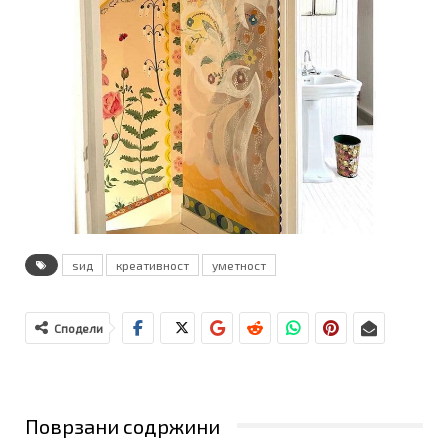
ѕид
креативност
уметност
Сподели
Поврзани содржини