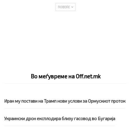
ПОВЕЌЕ
Во меѓувреме на Off.net.mk
Иран му постави на Трамп нови услови за Ормускиот проток
Украински дрон експлодира близу гасовод во Бугарија