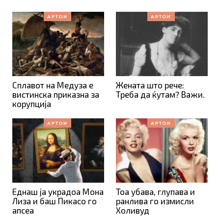
АРТОИ
АРТОИ
Сплавот на Медуза е
Жената што рече:
вистинска приказна за
Треба да ќутам? Важи.
корупција
АРТОИ
АРТОИ
Еднаш ја украдоа Мона
Тоа убава, глупава и
Лиза и баш Пикасо го
ранлива го измисли
апсеа
Холивуд