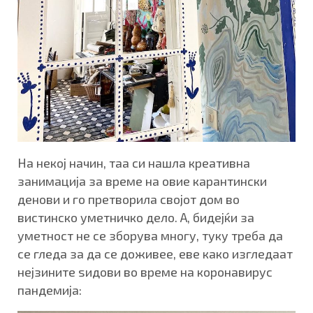
На некој начин, таа си нашла креативна
занимација за време на овие карантински
денови и го претворила својот дом во
вистинско уметничко дело. А, бидејќи за
уметност не се зборува многу, туку треба да
се гледа за да се доживее, еве како изгледаат
нејзините ѕидови во време на коронавирус
пандемија: