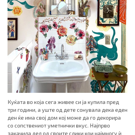
Куќата во која сега живее си ја купила пред
три години, а уште од дете сонувала дека еден
ден ќе има свој дом кој може да го декорира
со сопствениот уметнички вкус. Најпрво
закачила дел од своите слики кои најмногу ѝ