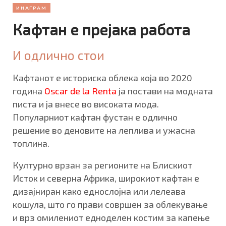
ИНАГРАМ
Кафтан е прејака работа
И одлично стои
Кафтанот е историска облека која во 2020
година
Oscar de la Renta
ја постави на модната
писта и ја внесе во високата мода.
Популарниот кафтан фустан е одлично
решение во деновите на леплива и ужасна
топлина.
Културно врзан за регионите на Блискиот
Исток и северна Африка, широкиот кафтан е
дизајниран како еднослојна или лелеава
кошула, што го прави совршен за облекување
и врз омилениот едноделен костим за капење