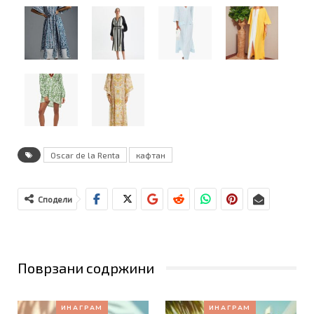
Oscar de la Renta
кафтан
Сподели
Поврзани содржини
ИНАГРАМ
ИНАГРАМ