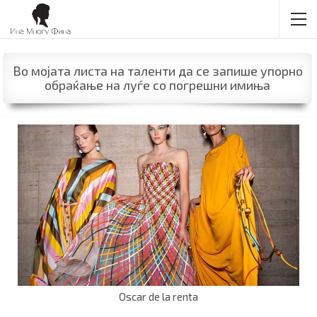
Во мојата листа на таленти да се запише упорно
обраќање на луѓе со погрешни имиња
Oscar de la renta