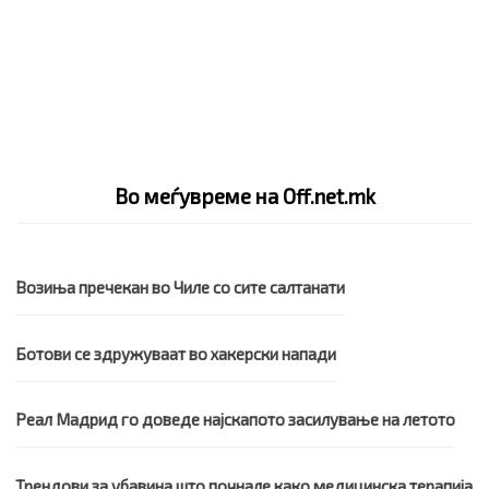
Во меѓувреме на Off.net.mk
Возиња пречекан во Чиле со сите салтанати
Ботови се здружуваат во хакерски напади
Реал Мадрид го доведе најскапото засилување на летото
Трендови за убавина што почнале како медицинска терапија