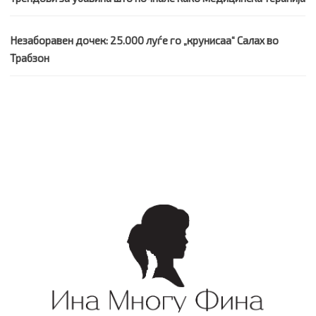
Незаборавен дочек: 25.000 луѓе го „крунисаа“ Салах во
Трабзон