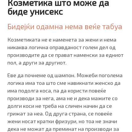
Козметика што може да
биде унисекс
Бидејќи одамна нема веќе табуа
Козметиката не е наменета за жени и нема
никаква логична оправданост голем дел од
производите да се прават наменски за едниот
пол, а други за другиот.
Еве да почнеме од шампон. Можеби поголема
логика има тоа што сме навикнати женско да
има подолга коса, па да користи повеќе
производи за нега, ама не и дека мажите со
долги коси не треба на сличен начин да се
грижат за неа. Од друга страна, се повеќе
жени носат кратки фризури, но тоа не значи
дека не можат да преминат на производи за