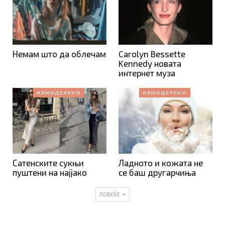
Немам што да облечам
Carolyn Bessette
Kennedy новата
интернет муза
ИЗМОДЕРЕНО
ИЗМОДЕРЕНО
Сатенските сукњи
Ладното и кожата не
пуштени на најјако
се баш другарчиња
ПОВЕЌЕ