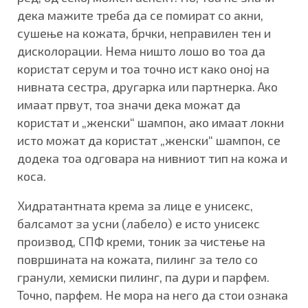
дека мажите треба да се помират со акни,
сушење на кожата, брчки, неправилен тен и
дисколорации. Нема ништо лошо во тоа да
користат серум и тоа точно ист како оној на
нивната сестра, другарка или партнерка. Ако
имаат првут, тоа значи дека можат да
користат и „женски“ шампон, ако имаат локни
исто можат да користат „женски“ шампон, се
додека тоа одговара на нивниот тип на кожа и
коса.
Хидратантната крема за лице е унисекс,
балсамот за усни (лабело) е исто унисекс
производ, СПФ креми, тоник за чистење на
површината на кожата, пилинг за тело со
гранули, хемиски пилинг, па дури и парфем.
Точно, парфем. Не мора на него да стои ознака