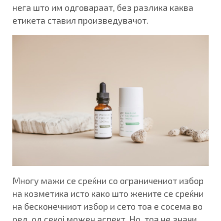
нега што им одговараат, без разлика каква
етикета ставил произведувачот.
Многу мажи се среќни со ограничениот избор
на козметика исто како што жените се среќни
на бесконечниот избор и сето тоа е сосема во
ред, од секој можен аспект. Но, тоа не значи