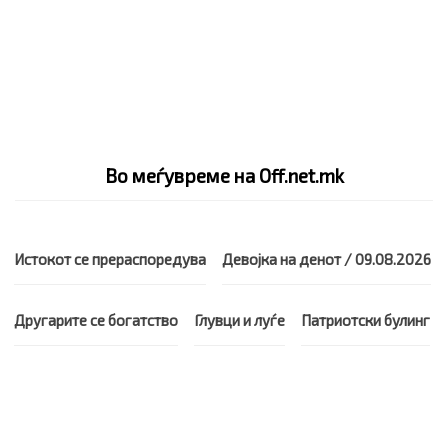
Во меѓувреме на Off.net.mk
Истокот се прераспоредува
Девојка на денот / 09.08.2026
Другарите се богатство
Глувци и луѓе
Патриотски булинг