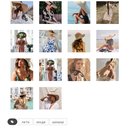
лето
мода
шешир