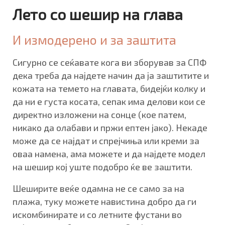
Лето со шешир на глава
И измодерено и за заштита
Сигурно се сеќавате кога ви зборував за СПФ
дека треба да најдете начин да ја заштитите и
кожата на темето на главата, бидејќи колку и
да ни е густа косата, сепак има делови кои се
директно изложени на сонце (кое патем,
никако да олабави и пржи ептен јако). Некаде
може да се најдат и спрејчиња или креми за
оваа намена, ама можете и да најдете модел
на шешир кој уште подобро ќе ве заштити.
Шеширите веќе одамна не се само за на
плажа, туку можете навистина добро да ги
искомбинирате и со летните фустани во