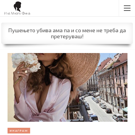
Пушењето убива ама па и со мене не треба да
претеруваш!
ИНАГРАМ