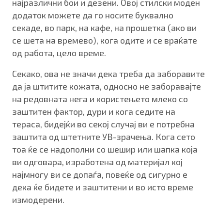
најразлични бои и дезени. Овој стилски моден
додаток можете да го носите буквално
секаде, во парк, на кафе, на прошетка (ако ви
се шета на времево), кога одите и се враќате
од работа, цело време.
Секако, ова не значи дека треба да заборавите
да ја штитите кожата, односно не заборавајте
на редовната нега и користењето млеко со
заштитен фактор, дури и кога седите на
тераса, бидејќи во секој случај ви е потребна
заштита од штетните УВ-зрачења. Кога сето
тоа ќе се надополни со шешир или шапка која
ви одговара, изработена од материјал кој
најмногу ви се допаѓа, повеќе од сигурно е
дека ќе бидете и заштитени и во исто време
измодерени.