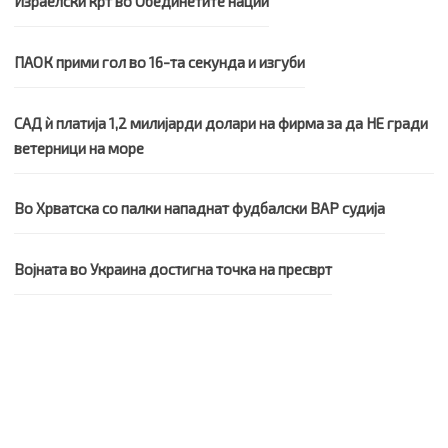
Израелски крт во Обединетите нации
ПАОК прими гол во 16-та секунда и изгуби
САД ѝ платија 1,2 милијарди долари на фирма за да НЕ гради
ветерници на море
Во Хрватска со палки нападнат фудбалски ВАР судија
Војната во Украина достигна точка на пресврт