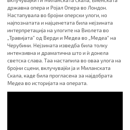
вклучувајќи ги Миланската Скала, Виенската
државна опера и Ројал Опера во Лондон.
Настапувала во бројни оперски улоги, но
најпознатата и најценетата била нејзината
интерпретација на улогите на Виолета во
„Травијата” од Верди и Медеа во „Медеа“ на
Черубини. Нејзината изведба била толку
интензивна и драматична што и ѝ донела
светска слава. Таа настапила во оваа улога на
бројни сцени, вклучувајќи ја и Миланската
Скала, каде била прогласена за најдобрата
Медеа во историјата на операта.