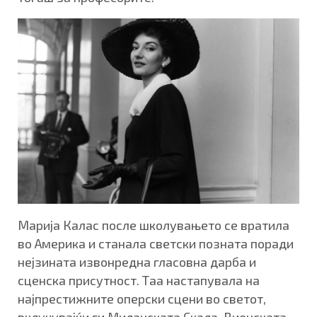
Марија Калас после школувањето се вратила
во Америка и станала светски позната поради
нејзината извонредна гласовна дарба и
сценска присутност. Таа настапувала на
најпрестижните оперски сцени во светот,