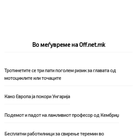
Во меѓувреме на Off.net.mk
Тротинетите се три пати поголем ризик за главата од
мотоциклите или точаците
Како Европа ја покори Унгарија
Подемот и падот на лажливиот професор од Кембриџ
Бесплатни работилници за свирење теремин во