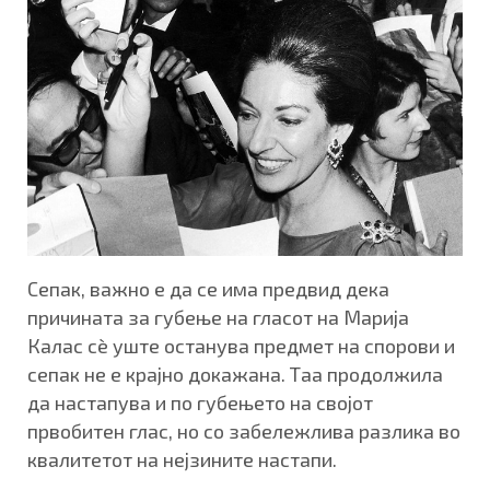
Сепак, важно е да се има предвид дека
причината за губење на гласот на Марија
Калас сè уште останува предмет на спорови и
сепак не е крајно докажана. Таа продолжила
да настапува и по губењето на својот
првобитен глас, но со забележлива разлика во
квалитетот на нејзините настапи.