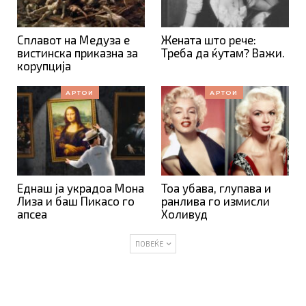
Сплавот на Медуза е
Жената што рече:
вистинска приказна за
Треба да ќутам? Важи.
корупција
АРТОИ
АРТОИ
Еднаш ја украдоа Мона
Тоа убава, глупава и
Лиза и баш Пикасо го
ранлива го измисли
апсеа
Холивуд
ПОВЕЌЕ