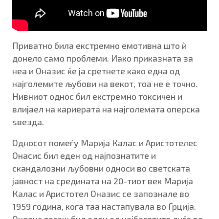
Приватно била екстремно емотивна што ѝ
донело само проблеми. Иако приказната за
неа и Оназис ќе ја сретнете како една од
најголемите љубови на векот, тоа не е точно.
Нивниот однос бил екстремно токсичен и
влијаел на кариерата на најголемата оперска
ѕвезда.
Односот помеѓу Марија Калас и Аристотелес
Онасис бил еден од најпознатите и
скандалозни љубовни односи во светската
јавност на средината на 20-тиот век Марија
Калас и Аристотел Оназис се запознале во
1959 година, кога таа настапувала во Грција.
Оназис тогаш бил еден од најбогатите луѓе во