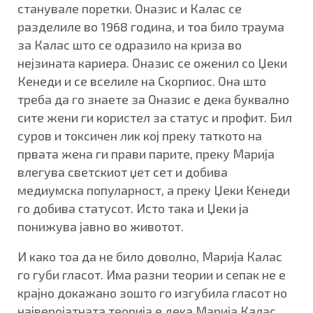
станувале поретки. Оназис и Калас се
разделиле во 1968 година, и тоа било траума
за Калас што се одразило на криза во
нејзината кариера. Оназис се оженил со Џеки
Кенеди и се вселиле на Скорпиос. Она што
треба да го знаете за Оназис е дека буквално
сите жени ги користел за статус и профит. Бил
суров и токсичен лик кој преку таткото на
првата жена ги прави парите, преку Марија
влегува светскиот џет сет и добива
медиумска популарност, а преку Џеки Кенеди
го добива статусот. Исто така и Џеки ја
понижува јавно во животот.
И како тоа да не било доволно, Марија Калас
го губи гласот. Има разни теории и сепак не е
крајно докажано зошто го изгубила гласот но
најверојатната теорија е дека Марија Калас