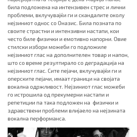
била подложена на интензивен стрес и лични
проблеми, вклучувајќи ги и скандалите околу
нејзиниот однос со Оназис. Била позната по
своите страстни и интензивни настапи, кои
често биле физички и емотивно напорни. Овие
стилски избори можеби го подложиле
нејзиниот глас на дополнителен товар и напон,
што со време резултирало со деградација на
нејзиниот глас. Сите пејачи, вклучувајќи ги и
оперските пејачи, имаат граници на својата
вокална одржливост. Нејзиниот глас можеби
го истрошила од прекумерни настапи и
репетиции па така подложен на физички и
здравствени проблеми влијаело на нејзината
вокална перформанса.