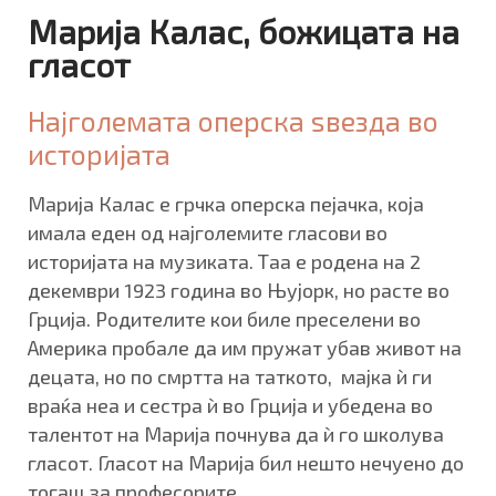
Марија Калас, божицата на
гласот
Најголемата оперска ѕвезда во
историјата
Марија Калас е грчка оперска пејачка, која
имала еден од најголемите гласови во
историјата на музиката. Таа е родена на 2
декември 1923 година во Њујорк, но расте во
Грција. Родителите кои биле преселени во
Америка пробале да им пружат убав живот на
децата, но по смртта на таткото, мајка ѝ ги
враќа неа и сестра ѝ во Грција и убедена во
талентот на Марија почнува да ѝ го школува
гласот. Гласот на Марија бил нешто нечуено до
тогаш за професорите.