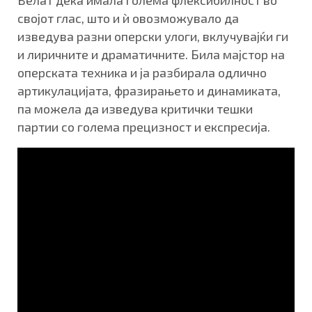
Велат дека имала голема флексибилност во
својот глас, што и ѝ овозможувало да
изведува разни оперски улоги, вклучувајќи ги
и лиричните и драматичните. Била мајстор на
оперската техника и ја разбирала одлично
артикулацијата, фразирањето и динамиката,
па можела да изведува критички тешки
партии со голема прецизност и експресија.