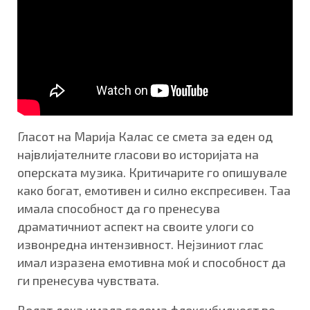
Гласот на Марија Калас се смета за еден од
највлијателните гласови во историјата на
оперската музика. Критичарите го опишувале
како богат, емотивен и силно експресивен. Таа
имала способност да го пренесува
драматичниот аспект на своите улоги со
извонредна интензивност. Нејзиниот глас
имал изразена емотивна моќ и способност да
ги пренесува чувствата.