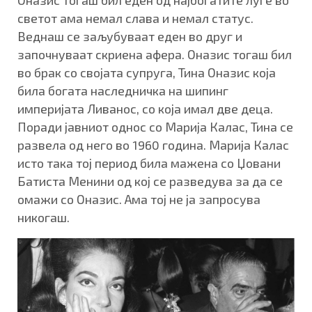
светот ама немал слава и немал статус.
Веднаш се заљубуваат еден во друг и
започнуваат скриена афера. Оназис тогаш бил
во брак со својата супруга, Тина Оназис која
била богата наследничка на шипинг
империјата Ливанос, со која имал две деца.
Поради јавниот однос со Марија Калас, Тина се
развела од него во 1960 година. Марија Калас
исто така тој период била мажена со Џовани
Батиста Менини од кој се разведува за да се
омажи со Оназис. Ама тој не ја запросува
никогаш.