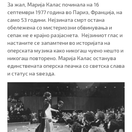
За жал, Марија Калас починала на 16
септември 1977 година во Париз, Франција, на
само 53 години. Нејзината смрт остана
обележена со мистериозни обвинувања и
сепак не е крајно разјаснета. Нејзиниот глас и
настаните се запамтени во историјата на
оперската музика како никогаш чуено нешто и
никогаш повторено. Марија Калас останува
единствената оперска пеачка со светска слава
и статус на ѕвезда.