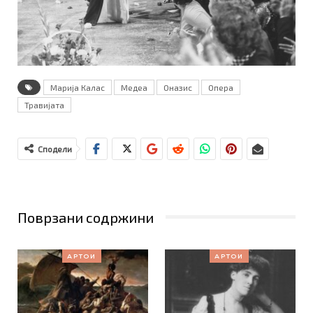
Марија Калас
Медеа
Оназис
Опера
Травијата
Сподели
Поврзани содржини
АРТОИ
АРТОИ