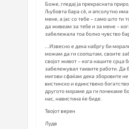
Боже, гледај ја прекрасната приро
Љубовта бара сè, и апсолутно има
мене, а јас со тебе – само што ти 
да живеам за тебе и за мене – ког
забележала тоа болно чувство бар
…Извесно е дека набргу би морале
можам да ги соопштам, своите за
својот живот – кога нашите срца б
забележувал таквите работи. Да б
мигови сфаќам дека зборовите не 
вистинско и единствено богатство, 
другото мораме да ги почекаме бо
нас, навистина ќе биде.
Твојот верен
Лудв