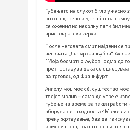
Губењето на слухот било ужасно з
што го довело и до работ на само
се оженил но неколку пати бил мн
аристократски ќерки.
После неговата смрт најдени се т
неговата „бесмртна љубов“. Ако н
“Моја бесмртна љубов“ одма да г
претпоставува дека се однесуваа
за трговец од Франкфурт
Ангелу мој, мое сè, суштество мое
твојот молив – само до утре е из
губење на време за такви работи 
зборува неопходноста? Може ли на
преку жртвување, без да изискува
измениш тоа, тоа што не си целосн