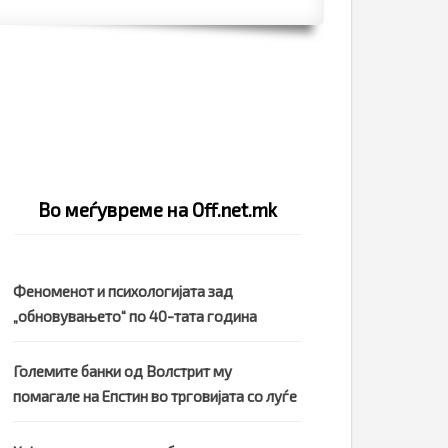
Во меѓувреме на Off.net.mk
Феноменот и психологијата зад
„обновувањето“ по 40-тата година
Големите банки од Волстрит му
помагале на Епстин во трговијата со луѓе