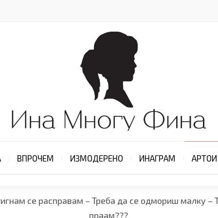
А
ВПРОЧЕМ
ИЗМОДЕРЕНО
ИНАГРАМ
АРТОИ
тигнам се расправам – Треба да се одмориш малку – Т
праам???