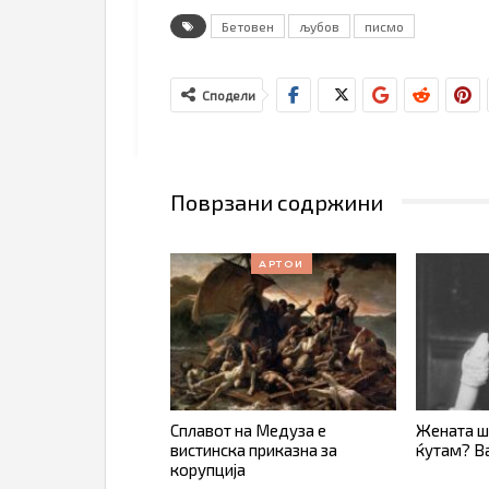
Бетовен
љубов
писмо
Сподели
Поврзани содржини
АРТОИ
Сплавот на Медуза е
Жената шт
вистинска приказна за
ќутам? В
корупција