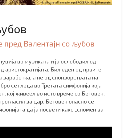
љубов
 пред Валентајн со љубов
уција во музиката и ја ослободил од
д аристократијата. Бил еден од првите
а заработка, а не од спонзорствата на
бро се гледа во Третата симфонија која
н, кој живеел во исто време со Бетовен,
прогласил за цар. Бетовен опасно се
фонијата да ја посвети како „спомен за