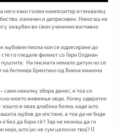
а него како голем композитор и генијалец
убиство, измачен и депресивен. Никогаш не
огу заљубен во свои ученички воглавно
ри љубовни писма кои се адресирани до
е сте го гледале филмот со Гери Олдман
о пуштите. На писмата немало датум но се
т на Антонија Брентано од Виена мажена
 – само неколку збора денес, и тоа со
весно моето живеење овде. Колку одвратно
– зошто е оваа длабока болка, каде што
шата љубов да опстане, а тоа да не биде
 и без да бара сè? Зар не можеш да го
о моја, што јас не сум целосно твој? О