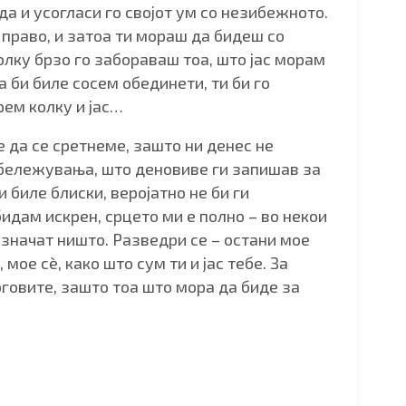
да и усогласи го својот ум со незибежното.
 право, и затоа ти мораш да бидеш со
толку брзо го забораваш тоа, што јас морам
а би биле сосем обединети, ти би го
ем колку и јас…
 да се сретнеме, зашто ни денес не
бележувања, што деновиве ги запишав за
и биле блиски, веројатно не би ги
идам искрен, срцето ми е полно – во некои
значат ништо. Разведри се – остани мое
мое сè, како што сум ти и јас тебе. За
говите, зашто тоа што мора да биде за