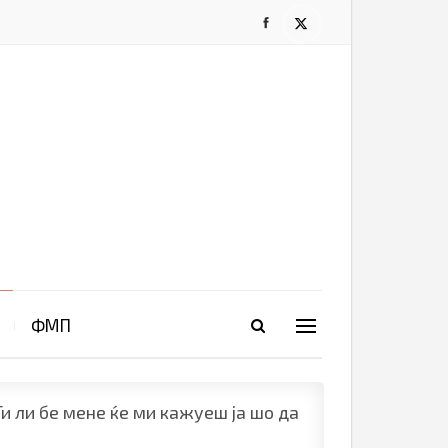
ФМП
и ли бе мене ќе ми кажуеш ја шо да