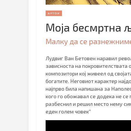
АРТОИ
Моја бесмртна 
Малку да се разнежниме
Лудвиг Ван Бетовен наравил револ
зависноста на покровителствата о
композитори кој живеел од својат
богатите. Неговиот карактер најдо
најпрво била напишана за Наполео
кого го обожавал се додека не се 
разбеснил и решил место нему сим
еден голем човек“