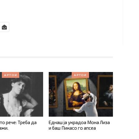
АРТОИ
АРТОИ
о рече: Треба да
Еднаш ја украдоа Мона Лиза
ажи.
и баш Пикасо го апсеа