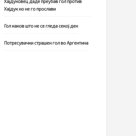
Хајдуковец даде преубав гол против
Хајдук но не го прослави
Гол каков што не се гледа секој ден
Потресувачки страшен гол во Аргентина