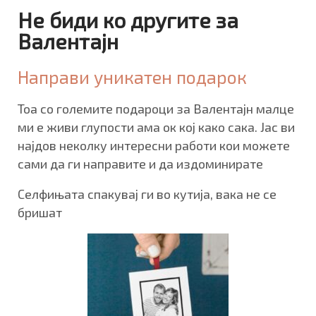
Не биди ко другите за
Валентајн
Направи уникатен подарок
Тоа со големите подароци за Валентајн малце
ми е живи глупости ама ок кој како сака. Јас ви
најдов неколку интересни работи кои можете
сами да ги направите и да издоминирате
Селфињата спакувај ги во кутија, вака не се
бришат