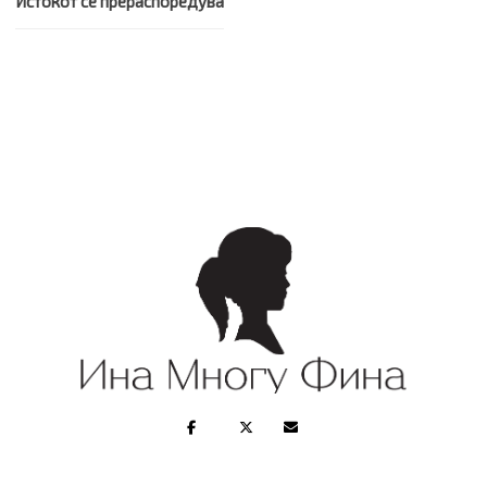
Истокот се прераспоредува