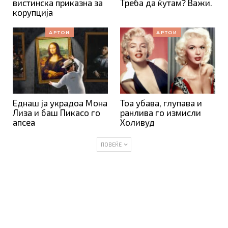
вистинска приказна за
Треба да ќутам? Важи.
корупција
АРТОИ
АРТОИ
Еднаш ја украдоа Мона
Тоа убава, глупава и
Лиза и баш Пикасо го
ранлива го измисли
апсеа
Холивуд
ПОВЕЌЕ