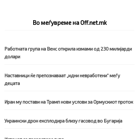
Во меѓувреме на Off.net.mk
Работната група на Венс открила измами од 230 милијарди
долари
Наставници ќе препознаваат „идни невработени“ меѓу
децата
Иран му постави на Трамп нови услови за Ормускиот проток
Украински дрон експлодира близу гасовод во Бугарија