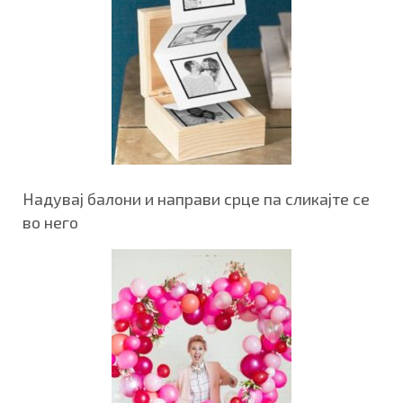
Надувај балони и направи срце па сликајте се
во него