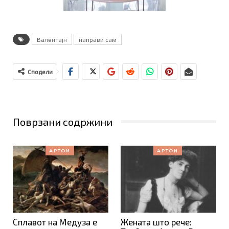
Валентајн
направи сам
Сподели
Поврзани содржини
АРТОИ
АРТОИ
Сплавот на Медуза е
Жената што рече: