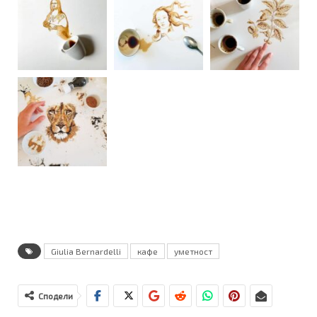
Giulia Bernardelli
кафе
уметност
Сподели