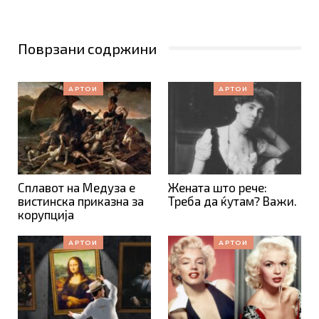
Поврзани содржини
АРТОИ
АРТОИ
Сплавот на Медуза е
Жената што рече:
вистинска приказна за
Треба да ќутам? Важи.
корупција
АРТОИ
АРТОИ