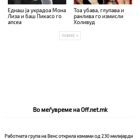
Еднаш ја украдоа Мона
Тоа убава, глупава и
Лиза и баш Пикасо го
ранлива го измисли
апсеа
Холивуд
ПОВЕЌЕ
Во меѓувреме на Off.net.mk
Работната група на Венс открила измами од 230 милијарди