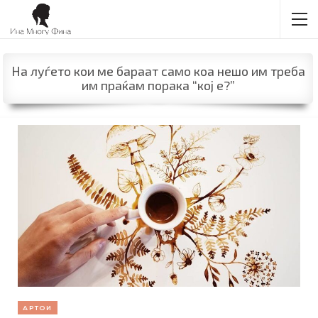
На луѓето кои ме бараат само коа нешо им треба
им праќам порака “кој е?”
АРТОИ