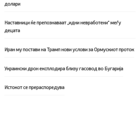
долари
Наставници ќе препознаваат „идни невработени“ меѓу
децата
Иран му постави на Трамп нови услови за Ормускиот проток
Украински дрон експлодира близу гасовод во Бугарија
Истокот се прераспоредува