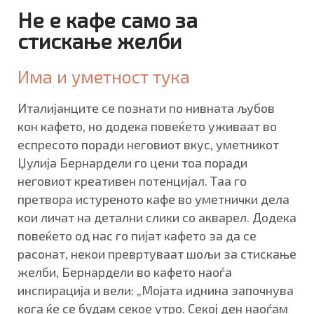
Не е кафе само за
стискање желби
Има и уметност тука
Италијанците се познати по нивната љубов
кон кафето, но додека повеќето уживаат во
еспресото поради неговиот вкус, уметникот
Џулија Бернардели го цени тоа поради
неговиот креативен потенцијал. Таа го
претвора истуреното кафе во уметнички дела
кои личат на детални слики со акварел. Додека
повеќето од нас го пијат кафето за да се
расонат, некои превртуваат шољи за стискање
желби, Бернардели во кафето наоѓа
инспирација и вели: „Мојата иднина започнува
кога ќе се будам секое утро. Секој ден наоѓам