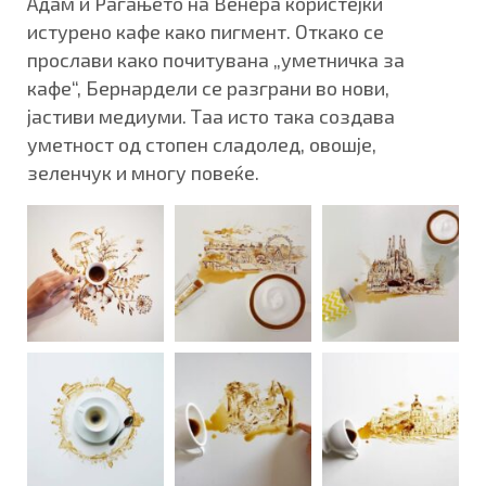
Адам и Раѓањето на Венера користејќи
истурено кафе како пигмент. Откако се
прослави како почитувана „уметничка за
кафе“, Бернардели се разграни во нови,
јастиви медиуми. Таа исто така создава
уметност од стопен сладолед, овошје,
зеленчук и многу повеќе.