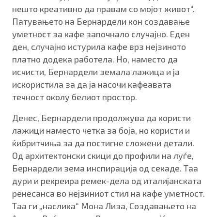
нешто креативно да правам со мојот живот“.
Патувањето на Бернардели кон создавање
уметност за кафе започнало случајно. Еден
ден, случајно истурила кафе врз нејзиното
платно додека работела. Но, наместо да
исчисти, Бернардели земала лажица и ја
искористила за да ја насочи кафеавата
течност околу белиот простор.
Денес, Бернардели продолжува да користи
лажици наместо четка за боја, но користи и
ќибритчиња за да постигне сложени детали.
Од архитектонски скици до профили на луѓе,
Бернардели зема инспирација од секаде. Таа
дури и рекреира ремек-дела од италијанската
ренесанса во нејзиниот стил на кафе уметност.
Таа ги „наслика“ Мона Лиза, Создавањето на