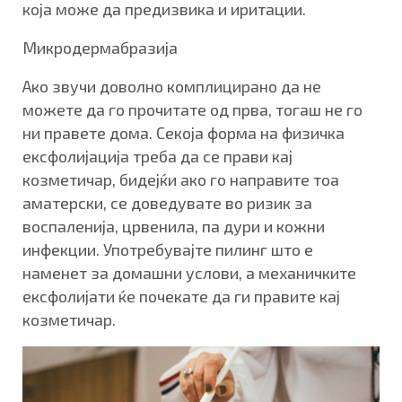
која може да предизвика и иритации.
Микродермабразија
Ако звучи доволно комплицирано да не
можете да го прочитате од прва, тогаш не го
ни правете дома. Секоја форма на физичка
ексфолијација треба да се прави кај
козметичар, бидејќи ако го направите тоа
аматерски, се доведувате во ризик за
воспаленија, црвенила, па дури и кожни
инфекции. Употребувајте пилинг што е
наменет за домашни услови, а механичките
ексфолијати ќе почекате да ги правите кај
козметичар.