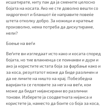
исшатирате, ниту пак да ја смените целосно
бојата на косата. Ако не сте доволно вешти со
хидрогенот и бланшот ќе направите повеќе
штета отколку добро. За ножици и кратење
произволно, нема потреба да дискутираме,
нели?
Боење на веѓи
Веѓите ви изгледаат исто како и косата според
бојата, но тие влакненца се поинакви и дури и
ако ја користите истата боја за фарбање како и
за коса, резултатот може да биде различен и
да не личите на ништо на крај. Побезбедна
варијанта се геловите за нега на веѓи, кои
може да бидат нијансирани во различни
тонови. Изберете ја соодветната нијанса и
користете ја, наместо да боите со боја за коса,