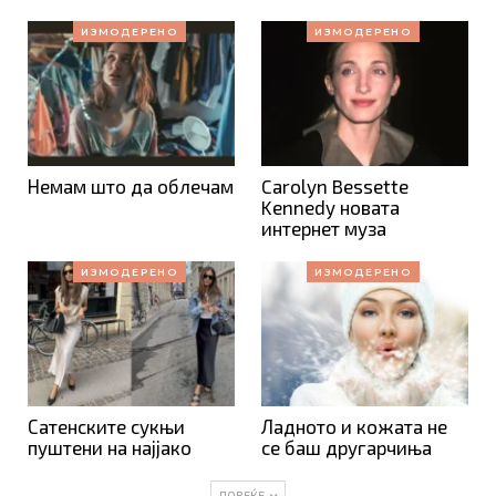
ИЗМОДЕРЕНО
ИЗМОДЕРЕНО
Немам што да облечам
Carolyn Bessette
Kennedy новата
интернет муза
ИЗМОДЕРЕНО
ИЗМОДЕРЕНО
Сатенските сукњи
Ладното и кожата не
пуштени на најјако
се баш другарчиња
ПОВЕЌЕ