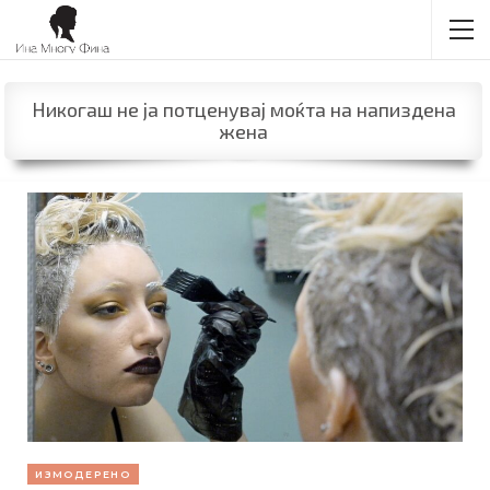
Никогаш не ја потценувај моќта на напиздена
жена
ИЗМОДЕРЕНО