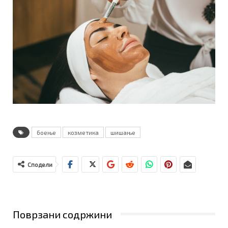
боење
козметика
шишање
Сподели
Поврзани содржини