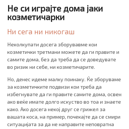
Не си играјте дома јаки
козметичарки
Ни сега ни никогаш
Неколкупати досега зборувавме кои
козметички третмани можете да ги правите и
самите дома, без да треба да се доведувате
во ризик ни себе, ни козметичарите.
Но, денес идеме малку поинаку. Ќе зборуваме
за козметичките подвизи кои треба да
избегнувате да ги правите самите дома, освен
ако веќе имате долго искуство во тоа и знаете
како. Ако досега некој друг се грижел за
вашата коса, на пример, почекајте да се смири
ситуацијата за да не направите неповратна