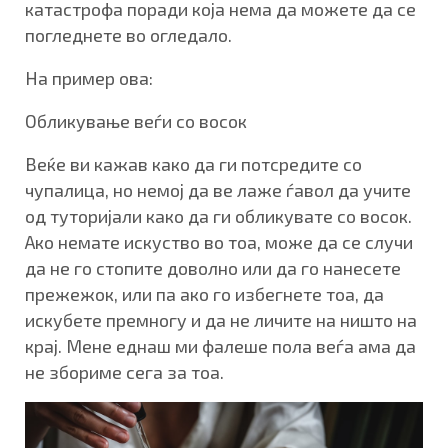
катастрофа поради која нема да можете да се
погледнете во огледало.
На пример ова:
Обликување веѓи со восок
Веќе ви кажав како да ги потсредите со
чупалица, но немој да ве лаже ѓавол да учите
од туторијали како да ги обликувате со восок.
Ако немате искуство во тоа, може да се случи
да не го стопите доволно или да го нанесете
прежежок, или па ако го избегнете тоа, да
искубете премногу и да не личите на ништо на
крај. Мене еднаш ми фалеше пола веѓа ама да
не збориме сега за тоа.