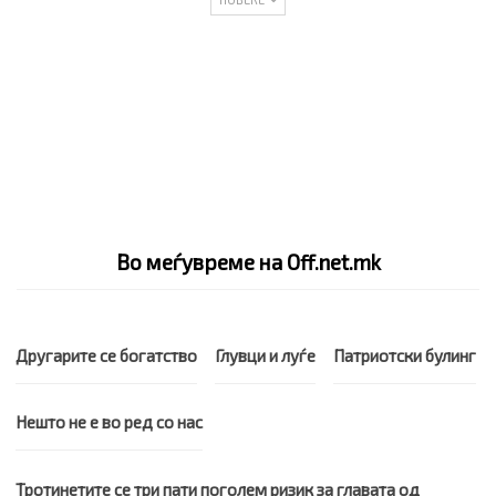
Во меѓувреме на Off.net.mk
Другарите се богатство
Глувци и луѓе
Патриотски булинг
Нешто не е во ред со нас
Тротинетите се три пати поголем ризик за главата од