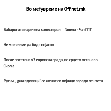
Во меѓувреме на Off.net.mk
Бабарогата наречена холестерол
Галена - ЧатГПТ
Не може име да биде појасно
После посетени 43 европски града, во срцето останало
Скопје
Руски „црни вдовици“ се женат со војници заради отштета