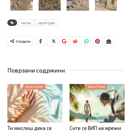
песок
скулптури
Сподели
Поврзани содржини
ИНАГРАМ
ИНАГРАМ
Ти мислиш дека се
Сите се ВИП на мрежи