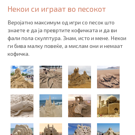
Некои си играат во песокот
Веројатно максимум од игри со песок што
знаете е да ја превртите кофичката и да ви
фали пола скулптура. Знам, исто и мене. Некои
ги бива малку повеќе, а мислам они и немаат
кофичка.