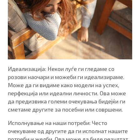
Идеализација: Некои луѓе ги гледаме со
розови наочари и можеби ги идеализираме.
Може да ги видиме како модели на успех,
перфекција или идеални личности. Ова може
да предизвика големи очекувања бидејќи ги
сметаме другите за посебни или совршени.
Исполнување на наши потреби: Често
очекуваме од другите да ги исполнат нашите
потреби и желби. Ова може да биде резултат