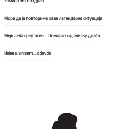
Замина без поздрав
Мора да ја повториме оваа легендарна ситуација
Мејк леќа грејт аген
Пожарот од блиску доаѓа
Изјава: @nisam__odavde