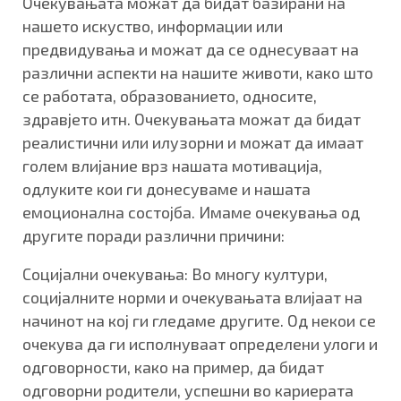
Очекувањата можат да бидат базирани на
нашето искуство, информации или
предвидувања и можат да се однесуваат на
различни аспекти на нашите животи, како што
се работата, образованието, односите,
здравјето итн. Очекувањата можат да бидат
реалистични или илузорни и можат да имаат
голем влијание врз нашата мотивација,
одлуките кои ги донесуваме и нашата
емоционална состојба. Имаме очекувања од
другите поради различни причини:
Социјални очекувања: Во многу култури,
социјалните норми и очекувањата влијаат на
начинот на кој ги гледаме другите. Од некои се
очекува да ги исполнуваат определени улоги и
одговорности, како на пример, да бидат
одговорни родители, успешни во кариерата