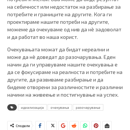
на себичност или недостаток на разбирање за
потребите и границите на другите. Кога ги
проектираме нашите потреби на другите,
можеме да очекуваме од нив да нè задоволат
и да работат во наша корист.
Очекувањата можат да бидат нереални и
може да нè доведат до разочарувања. Еден
начин да ги управуваме нашите очекувања е
да се фокусираме на реалноста и потребите на
другите, да развиваме разбирање и да
бидеме отворени за различностите и различни
начини на живеење и постигнување на успех.
идеализација
очекувања
разочарување
Сподели