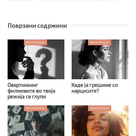
Поврзани содржини
ВПРОЧЕМ
ВПРОЧЕМ
Овертинкинг
Каде ја грешиме со
филмовите во твоја
нарцисите?
режија се глупи
ВПРОЧЕМ
ВПРОЧЕМ