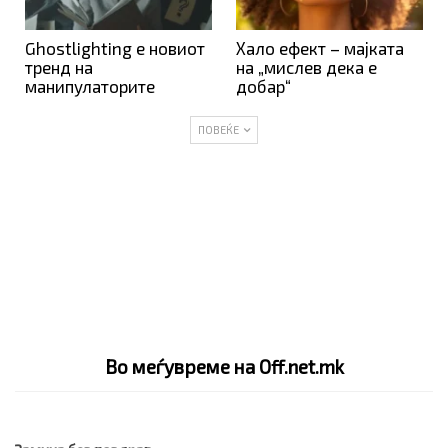
Ghostlighting е новиот
Хало ефект – мајката
тренд на
на „мислев дека е
манипулаторите
добар“
ПОВЕЌЕ
Во меѓувреме на Off.net.mk