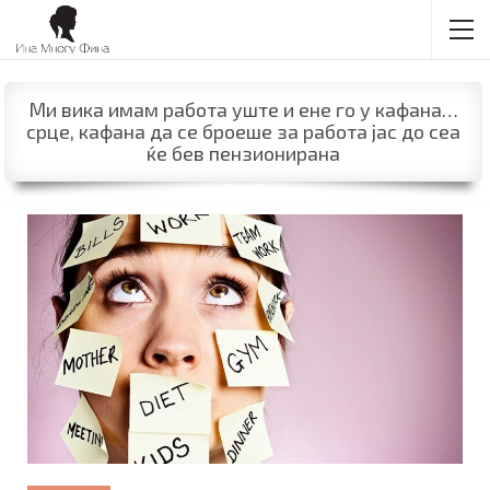
Ми вика имам работа уште и ене го у кафана…
срце, кафана да се броеше за работа јас до сеа
ќе бев пензионирана