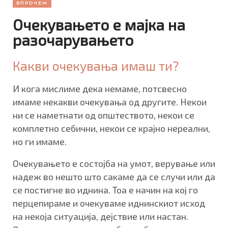
ВПРОЧЕМ
Очекувањето е мајка на
разочарувањето
Какви очекувања имаш ти?
И кога мислиме дека немаме, потсвесно
имаме некакви очекувања од другите. Некои
ни се наметнати од општеството, некои се
комплетно себични, некои се крајно нереални,
но ги имаме.
Очекувањето е состојба на умот, верување или
надеж во нешто што сакаме да се случи или да
се постигне во иднина. Тоа е начин на кој го
перцепираме и очекуваме иднинскиот исход
на некоја ситуација, дејствие или настан.