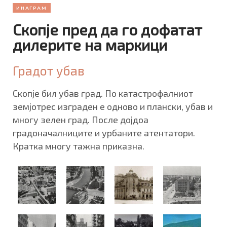
ИНАГРАМ
Скопје пред да го дофатат
дилерите на маркици
Градот убав
Скопје бил убав град. По катастрофалниот
земјотрес изграден е одново и плански, убав и
многу зелен град. После дојдоа
градоначалниците и урбаните атентатори.
Кратка многу тажна приказна.