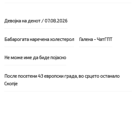
Девојка на денот / 07.08.2026
Бабарогата наречена холестерол
Галена - ЧатГПТ
Не може име да биде појасно
После посетени 43 европски града, во срцето останало
Скопје