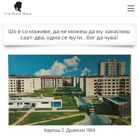
Шо е со маживе, да не можеш да му закасниш
саат-два, одма се љути…бог да чува!
Карпош 2, Драмски 1969