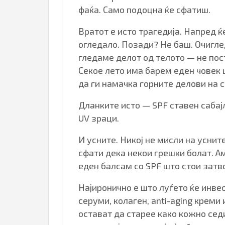
фаќа. Само подоцна ќе сфатиш.
Вратот е исто трагедија. Напред 
огледало. Позади? Не баш. Очигле
гледаме делот од телото — не пос
Секое лето има барем еден човек 
да ги намачка горните делови на с
Дланките исто — SPF ставен сабај
UV зраци.
И усните. Никој не мисли на уснит
сфати дека некои грешки болат. Ама
еден балсам со SPF што стои затв
Најиронично е што луѓето ќе инвес
серуми, колаген, anti-aging креми и
остават да старее како кожно сед