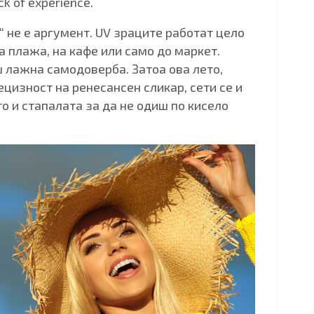
k of experience.
в“ не е аргумент. UV зраците работат цело
а плажа, на кафе или само до маркет.
 лажна самодоверба. Затоа ова лето,
ецизност на ренесансен сликар, сети се и
то и стапалата за да не одиш по кисело