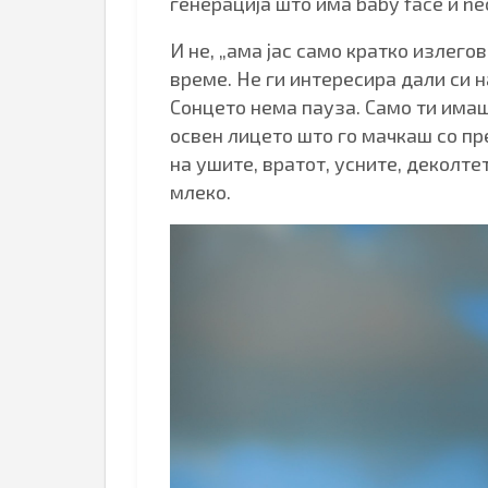
генерација што има baby face и nec
И не, „ама јас само кратко излего
време. Не ги интересира дали си н
Сонцето нема пауза. Само ти имаш
освен лицето што го мачкаш со пр
на ушите, вратот, усните, деколте
млеко.