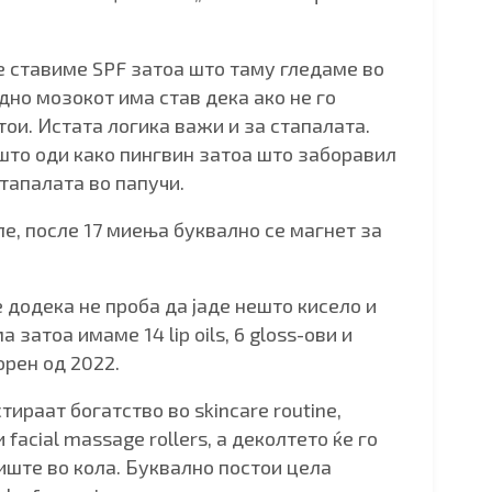
ќе ставиме SPF затоа што таму гледаме во
дно мозокот има став дека ако не го
тои. Истата логика важи и за стапалата.
што оди како пингвин затоа што заборавил
тапалата во папучи.
ле, после 17 миења буквално се магнет за
е додека не проба да јаде нешто кисело и
 затоа имаме 14 lip oils, 6 gloss-ови и
орен од 2022.
тираат богатство во skincare routine,
 facial massage rollers, а деколтето ќе го
иште во кола. Буквално постои цела