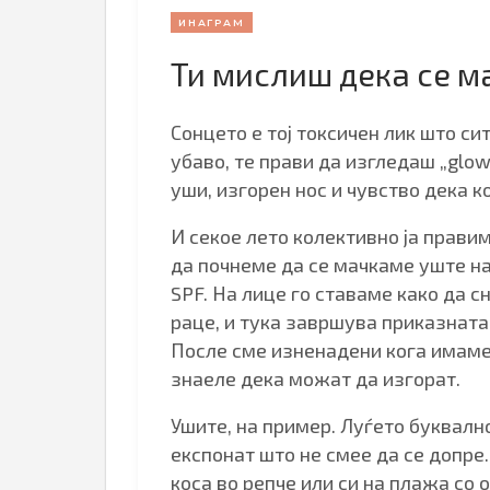
ИНАГРАМ
Ти мислиш дека се м
Сонцето е тој токсичен лик што си
убаво, те прави да изгледаш „glow
уши, изгорен нос и чувство дека к
И секое лето колективно ја прави
да почнеме да се мачкаме уште на
SPF. На лице го ставаме како да сн
раце, и тука завршува приказната.
После сме изненадени кога имаме
знаеле дека можат да изгорат.
Ушите, на пример. Луѓето буквално
експонат што не смее да се допре.
коса во репче или си на плажа со о