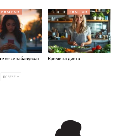
ИНАГРАМ
ИНАГРАМ
те не се забавуваат
Време за диета
ПОВЕЌЕ