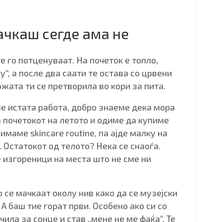
ачкаш сегде ама не
те го потценуваат. На почеток е топло,
y“, а после два саати те остава со црвени
ожата ти се претворила во кори за пита.
ме истата работа, добро знаеме дека мора
 почетокот на летото и одиме да купиме
имаме skincare routine, па ајде малку на
 Остатокот од телото? Нека се снаоѓа.
 изгореници на места што не сме ни
 се мачкаат околу нив како да се музејски
 А баш тие горат први. Особено ако си со
чила за сонце и став „мене не ме фаќа“. Те