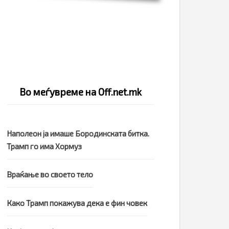
Во меѓувреме на Off.net.mk
Наполеон ја имаше Бородинската битка.
Трамп го има Хормуз
Враќање во своето тело
Како Трамп покажува дека е фин човек