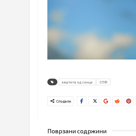
заштита од сонце
СПФ
Сподели
Поврзани содржини