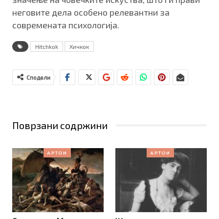
неговите дела особено релевантни за
современата психологија.
Hitchkok
Хичкок
Сподели
Поврзани содржини
АРТОИ
АРТОИ