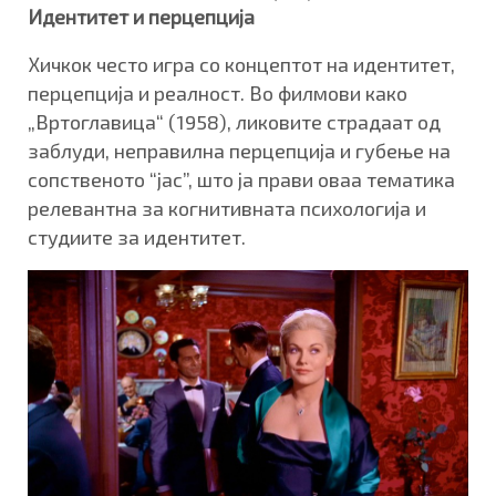
Идентитет и перцепција
Хичкок често игра со концептот на идентитет,
перцепција и реалност. Во филмови како
„Вртоглавица“ (1958), ликовите страдаат од
заблуди, неправилна перцепција и губење на
сопственото “јас”, што ја прави оваа тематика
релевантна за когнитивната психологија и
студиите за идентитет.