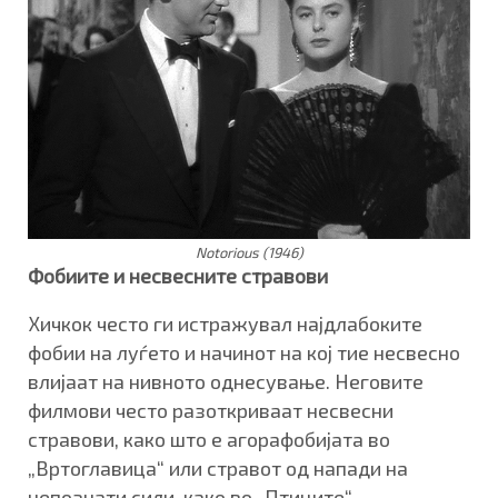
Notorious (1946)
Фобиите и несвесните стравови
Хичкок често ги истражувал најдлабоките
фобии на луѓето и начинот на кој тие несвесно
влијаат на нивното однесување. Неговите
филмови често разоткриваат несвесни
стравови, како што е агорафобијата во
„Вртоглавица“ или стравот од напади на
непознати сили, како во „Птиците“.