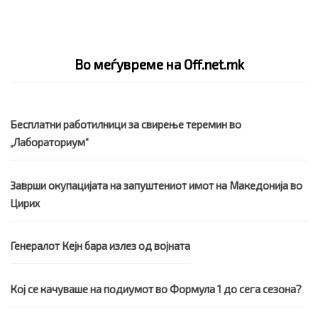
Во меѓувреме на Off.net.mk
Бесплатни работилници за свирење теремин во
„Лабораториум“
Заврши окупацијата на запуштениот имот на Македонија во
Цирих
Генералот Кејн бара излез од војната
Кој се качуваше на подиумот во Формула 1 до сега сезона?