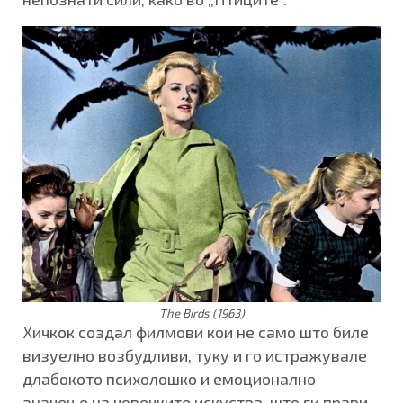
The Birds (1963)
Хичкок создал филмови кои не само што биле
визуелно возбудливи, туку и го истражувале
длабокото психолошко и емоционално
значење на човечките искуства, што ги прави