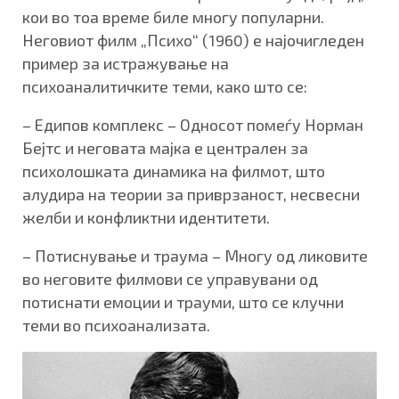
кои во тоа време биле многу популарни.
Неговиот филм „Психо“ (1960) е најочигледен
пример за истражување на
психоаналитичките теми, како што се:
– Едипов комплекс – Односот помеѓу Норман
Бејтс и неговата мајка е централен за
психолошката динамика на филмот, што
алудира на теории за приврзаност, несвесни
желби и конфликтни идентитети.
– Потиснување и траума – Многу од ликовите
во неговите филмови се управувани од
потиснати емоции и трауми, што се клучни
теми во психоанализата.