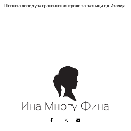
Шпанија воведува гранични контроли за патници од Италија