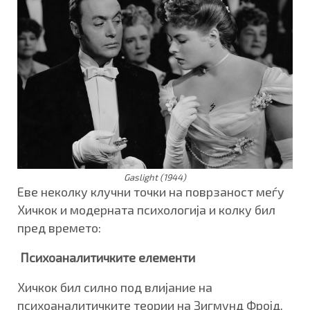
Gaslight (1944)
Еве неколку клучни точки на поврзаност меѓу
Хичкок и модерната психологија и колку бил
пред времето:
Психоаналитичките елементи
Хичкок бил силно под влијание на
психоаналитичките теории на Зигмунд Фројд,