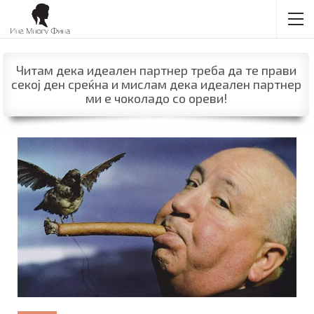
Читам дека идеален партнер треба да те прави
секој ден среќна и мислам дека идеален партнер
ми е чоколадо со ореви!