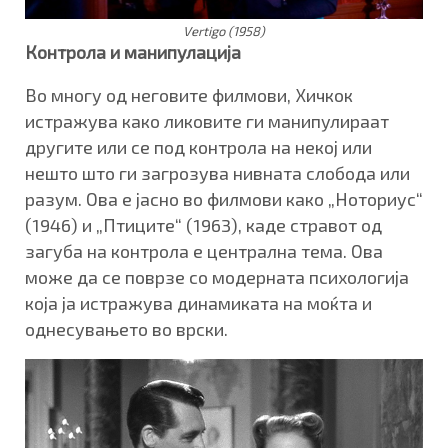
Vertigo (1958)
Контрола и манипулација
Во многу од неговите филмови, Хичкок
истражува како ликовите ги манипулираат
другите или се под контрола на некој или
нешто што ги загрозува нивната слобода или
разум. Ова е јасно во филмови како „Ноториус“
(1946) и „Птиците“ (1963), каде стравот од
загуба на контрола е централна тема. Ова
може да се поврзе со модерната психологија
која ја истражува динамиката на моќта и
однесувањето во врски.