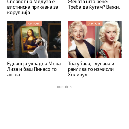
Сплавот на Медуза е
Жената што рече:
вистинска приказна за
Треба да ќутам? Важи.
корупција
АРТОИ
АРТОИ
Еднаш ја украдоа Мона
Тоа убава, глупава и
Лиза и баш Пикасо го
ранлива го измисли
апсеа
Холивуд
ПОВЕЌЕ