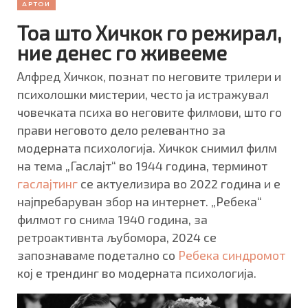
АРТОИ
Тоа што Хичкок го режирал,
ние денес го живееме
Алфред Хичкок, познат по неговите трилери и
психолошки мистерии, често ја истражувал
човечката психа во неговите филмови, што го
прави неговото дело релевантно за
модерната психологија. Хичкок снимил филм
на тема „Гаслајт“ во 1944 година, терминот
гаслајтинг
се актуелизира во 2022 година и е
најпребаруван збор на интернет. „Ребека“
филмот го снима 1940 година, за
ретроактивнта љубомора, 2024 се
запознаваме подетално со
Ребека синдромот
кој е трендинг во модерната психологија.