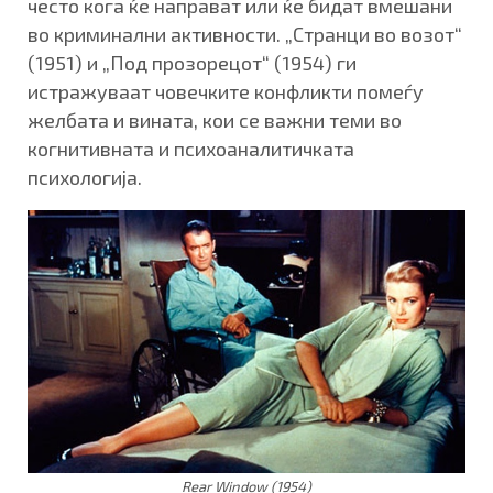
често кога ќе направат или ќе бидат вмешани
во криминални активности. „Странци во возот“
(1951) и „Под прозорецот“ (1954) ги
истражуваат човечките конфликти помеѓу
желбата и вината, кои се важни теми во
когнитивната и психоаналитичката
психологија.
Rear Window (1954)