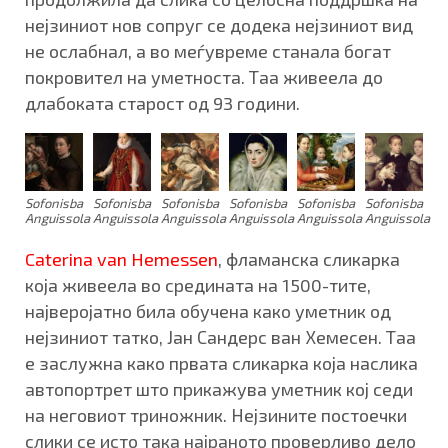
нејзиниот нов сопруг се додека нејзиниот вид
не ослабнал, а во меѓувреме станала богат
покровител на уметноста. Таа живеела до
длабоката старост од 93 години.
Sofonisba
Sofonisba
Sofonisba
Sofonisba
Sofonisba
Sofonisba
Anguissola
Anguissola
Anguissola
Anguissola
Anguissola
Anguissola
Caterina van Hemessen
, фламанска сликарка
која живеела во средината на 1500-тите,
најверојатно била обучена како уметник од
нејзиниот татко, Јан Сандерс ван Хемесен. Таа
е заслужна како првата сликарка која наслика
автопортрет што прикажува уметник кој седи
на неговиот триножник. Нејзините постоечки
слики се исто така најраното проверливо дело