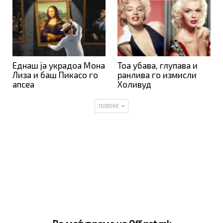
Еднаш ја украдоа Мона
Тоа убава, глупава и
Лиза и баш Пикасо го
ранлива го измисли
апсеа
Холивуд
ПОВЕЌЕ