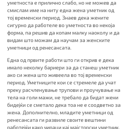
уметноста е прилично слабо, но не можев да
смислам име на ниту една жена уметник од
тој временски период. Знаев дека жените
сигурно да работеле во уметноста во некоја
форма, па решив да копам малку наоколу и да
видам што можам да научам за женските
уметници од ренесансата.
Една од првите работи што ги открив е дека
имало неколку бариери за да станеш уметник
ако си жена што живеела во тој временски
период. Уметниците кои се стремеле да учат
преку расчленување трупови и проучување на
тела на голи мажи, не требало да бидат жени
бидејќи се сметало дека тоа не е соодветно за
жена. Дополнително, младите уметници од
ренесансата ги развиле своите вештини
работејќи како чираци кај мајсторски уметник.