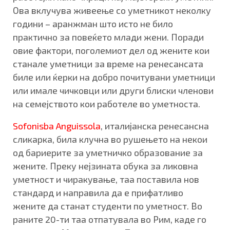
Ова вклучува живеење со уметникот неколку
години – аранжман што исто не било
практично за повеќето млади жени. Поради
овие фактори, поголемиот дел од жените кои
станале уметници за време на ренесансата
биле или ќерки на добро почитувани уметници
или имале чичковци или други блиски членови
на семејството кои работеле во уметноста.
Sofonisba Anguissola
, италијанска ренесансна
сликарка, била клучна во рушењето на некои
од бариерите за уметничко образование за
жените. Преку нејзината обука за ликовна
уметност и чиракување, таа поставила нов
стандард и направила да е прифатливо
жените да станат студенти по уметност. Во
раните 20-ти таа отпатувала во Рим, каде го