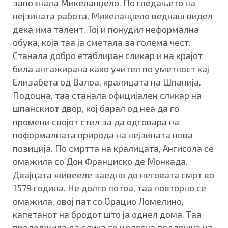
запознала Микеланџело. По гледањето на
нејзината работа, Микеланџело веднаш видел
дека има талент. Тој и понудил неформална
обука, која таа ја сметала за голема чест.
Станала добро етаблиран сликар и на крајот
била ангажирана како учител по уметност кај
Елизабета од Валоа, кралицата на Шпанија.
Подоцна, таа станала официјален сликар на
шпанскиот двор, кој барал од неа да го
промени својот стил за да одговара на
поформалната природа на нејзината нова
позиција. По смртта на кралицата, Ангисола се
омажила со Дон Франциско де Монкада.
Двајцата живееле заедно до неговата смрт во
1579 година. Не долго потоа, таа повторно се
омажила, овој пат со Орацио Ломелино,
капетанот на бродот што ја однел дома. Таа
продолжила да слика со целосна поддршка на