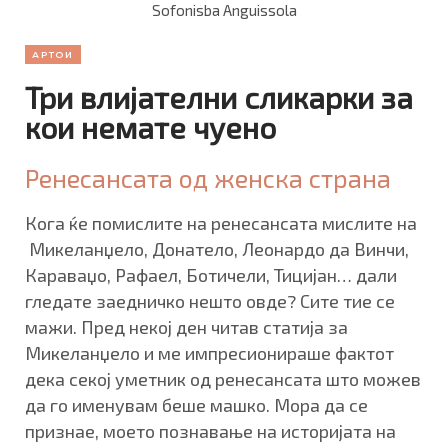
Sofonisba Anguissola
АРТОИ
Три влијателни сликарки за
кои немате чуено
Ренесансата од женска страна
Кога ќе помислите на ренесансата мислите на
Микеланџело, Донатело, Леонардо да Винчи,
Караваџо, Рафаел, Ботичели, Тицијан… дали
гледате заедничко нешто овде? Сите тие се
мажи. Пред некој ден читав статија за
Микеланџело и ме импресионираше фактот
дека секој уметник од ренесансата што можев
да го именувам беше машко. Мора да се
признае, моето познавање на историјата на