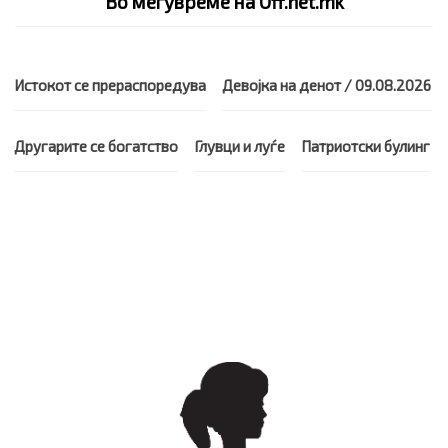
Во меѓувреме на Off.net.mk
Истокот се прераспоредува
Девојка на денот / 09.08.2026
Другарите се богатство
Глувци и луѓе
Патриотски булинг