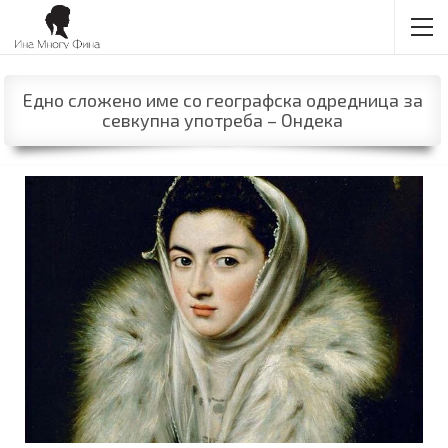
Едно сложено име со географска одредница за
севкупна употреба – Ондека