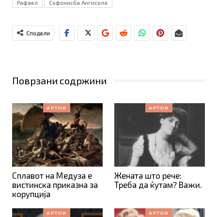
Рафаел
Софонисба Ангисола
Сподели
Поврзани содржини
АРТОИ
АРТОИ
Сплавот на Медуза е
Жената што рече:
вистинска приказна за
Треба да ќутам? Важи.
корупција
АРТОИ
АРТОИ