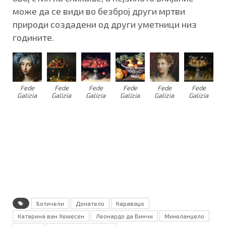
може да се види во безброј други мртви
природи создадени од други уметници низ
годините.
Fede
Fede
Fede
Fede
Fede
Fede
Galizia
Galizia
Galizia
Galizia
Galizia
Galizia
Ботичели
Донатело
Караваџо
Катарина ван Хемесен
Леонардо да Винчи
Микеланџело