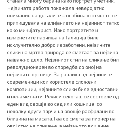
станала многу барана како портрет уметник.
Нејзината работа покажала неверојатно
внимание на деталите – особина што често се
припишувала на влијанието на нејзиниот татко
како минијатурист. Иако портретите и
изменетите парчиња на Галиција биле
исклучително добро изработени, нејзините
слики на мртва природа се сметаат за нејзино
најважно дело. Нејзиниот стил на сликање бил
револуционерен во споредба со оној на
нејзините врсници. За разлика од нејзините
современици кои користеле сложени
композиции, нејзините слики биле едноставни
и ненаметнати. Речиси секогаш се состоеле од
еден вид овошје во сад или кошница, со
неколку други парчиња овошје расфрлани во
близина на масата.Таа се смета за пионер на
овој стил на сликање, а нејзиното влијание