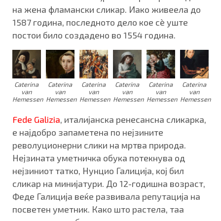
на жена фламански сликар. Иако живеела до
1587 година, последното дело кое сè уште
постои било создадено во 1554 година.
Caterina
Caterina
Caterina
Caterina
Caterina
Caterina
van
van
van
van
van
van
Hemessen
Hemessen
Hemessen
Hemessen
Hemessen
Hemessen
Fede Galizia
, италијанска ренесансна сликарка,
е најдобро запаметена по нејзините
револуционерни слики на мртва природа.
Нејзината уметничка обука потекнува од
нејзиниот татко, Нунцио Галиција, кој бил
сликар на минијатури. До 12-годишна возраст,
Феде Галиција веќе развивала репутација на
посветен уметник. Како што растела, таа