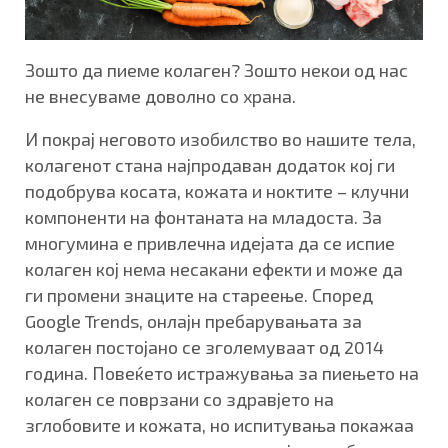
Зошто да пиеме колаген? Зошто некои од нас
не внесуваме доволно со храна.
И покрај неговото изобилство во нашите тела,
колагенот стана најпродаван додаток кој ги
подобрува косата, кожата и ноктите – клучни
компоненти на фонтаната на младоста. За
многумина е привлечна идејата да се испие
колаген кој нема несакани ефекти и може да
ги промени знаците на стареење. Според
Google Trends, онлајн пребарувањата за
колаген постојано се зголемуваат од 2014
година. Повеќето истражувања за пиењето на
колаген се поврзани со здравјето на
зглобовите и кожата, но испитувања покажаа