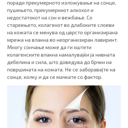
поради прекумерното изложување на сонце,
пушењето, прекумерниот алкохол и
недостатокот на сон и вежбање. Со
стареењето, колагенот во длабоките слоеви
на кожата се менува од цврсто организирана
мрежа на влакна во неорганизиран лавиринт.
Многу сончање може да ги оштети
колагенските влакна намалувајќи ја нивната
дебелина и сила, што доведува до брчки на
површината на кожата. Не се заборавајте на
сонце, колку и да се мачкате со фактор.