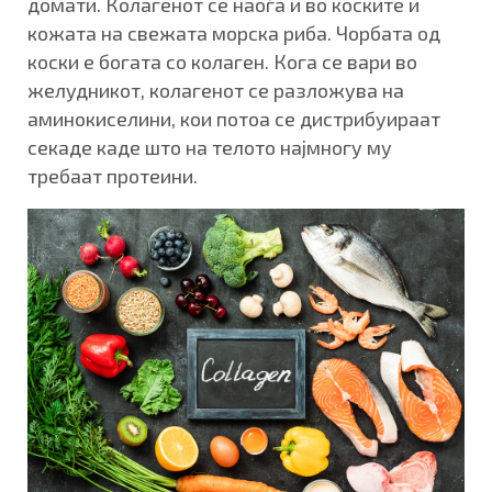
домати. Колагенот се наоѓа и во коските и
кожата на свежата морска риба. Чорбата од
коски е богата со колаген. Кога се вари во
желудникот, колагенот се разложува на
аминокиселини, кои потоа се дистрибуираат
секаде каде што на телото најмногу му
требаат протеини.