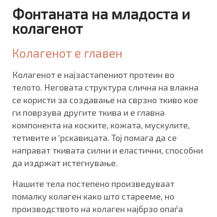
Фонтаната на младоста и
колагенот
Колагенот е главен
Колагенот е најзастапениот протеин во
телото. Неговата структура слична на влакна
се користи за создавање на сврзно ткиво кое
ги поврзува другите ткива и е главна
компонента на коските, кожата, мускулите,
тетивите и ‘рскавицата. Тој помага да се
направат ткивата силни и еластични, способни
да издржат истегнување.
Нашите тела постепено произведуваат
помалку колаген како што старееме, но
производството на колаген најбрзо опаѓа