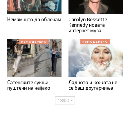
Немам што да облечам
Carolyn Bessette
Kennedy новата
интернет муза
ИЗМОДЕРЕНО
ИЗМОДЕРЕНО
Сатенските сукњи
Ладното и кожата не
пуштени на најјако
се баш другарчиња
ПОВЕЌЕ