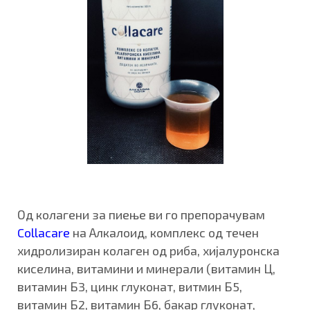
Од колагени за пиење ви го препорачувам
Collacare
на Алкалоид, комплекс од течен
хидролизиран колаген од риба, хијалуронска
киселина, витамини и минерали (витамин Ц,
витамин Б3, цинк глуконат, витмин Б5,
витамин Б2, витамин Б6, бакар глуконат,