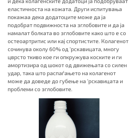
и дека колагенските додатоци ја подобруваат
еластичноста на кожата. Други испитувања
покажаа дека додатоците може да ја
подобрат подвижноста на зглобовите и да ја
намалат болката во зглобовите како што е со
остеоартритис или кај спортистите. Колагенот
сочинува околу 60% од ‘рскавицата, многу
цврсто ткиво кое ги опкружува коските и ги
амортизира од шокот од движењата со силен
удар, така што распаѓањето на колагенот
може да доведе до губење на ‘рскавицата и
проблеми со зглобовите.