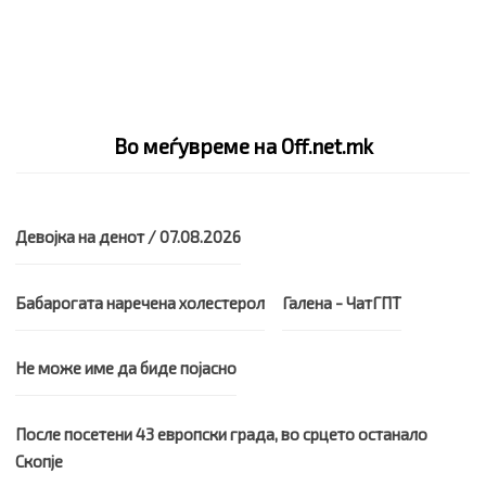
Во меѓувреме на Off.net.mk
Девојка на денот / 07.08.2026
Бабарогата наречена холестерол
Галена - ЧатГПТ
Не може име да биде појасно
После посетени 43 европски града, во срцето останало
Скопје