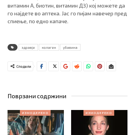
витамин А, биотин, витамин Д3) кој можете да
го најдете во аптека. Јас го пијам навечер пред
спиење, по едно капаче.
здравје
колаген
убавина
Сподели
Поврзани содржини
ИЗМОДЕРЕНО
ИЗМОДЕРЕНО