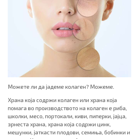
Можете ли да јадеме колаген? Можеме.
Храна која содржи колаген или храна која
помага во производството на колаген е риба,
школки, месо, портокали, киви, пиперки, јајца,
зрнеста храна, храна која содржи цинк,
мешунки, јаткасти плодови, семиња, бобинки и