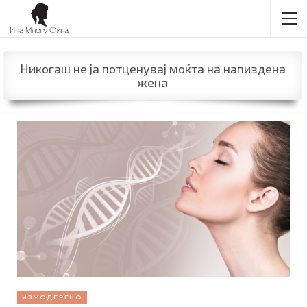
Никогаш не ја потценувај моќта на напиздена
жена
ИЗМОДЕРЕНО