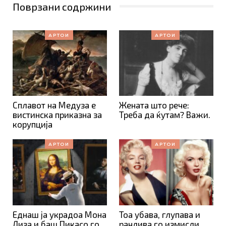
Поврзани содржини
АРТОИ
АРТОИ
Сплавот на Медуза е
Жената што рече:
вистинска приказна за
Треба да ќутам? Важи.
корупција
АРТОИ
АРТОИ
Еднаш ја украдоа Мона
Тоа убава, глупава и
Лиза и баш Пикасо го
ранлива го измисли