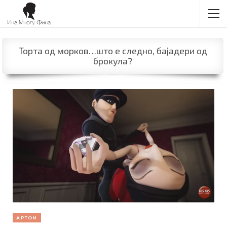
Торта од морков…што е следно, бајадери од
брокула?
АРТОИ