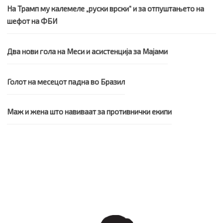
На Трамп му калемеле „руски врски“ и за отпуштањето на
шефот на ФБИ
Два нови гола на Меси и асистенција за Мајами
Голот на месецот падна во Бразил
Маж и жена што навиваат за противнички екипи