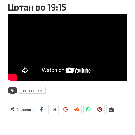
Цртан во 19:15
цртан филм
Сподели