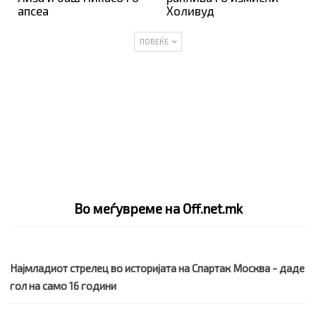
апсеа
Холивуд
ПОВЕЌЕ
Во меѓувреме на Off.net.mk
Најмладиот стрелец во историјата на Спартак Москва - даде
гол на само 16 години