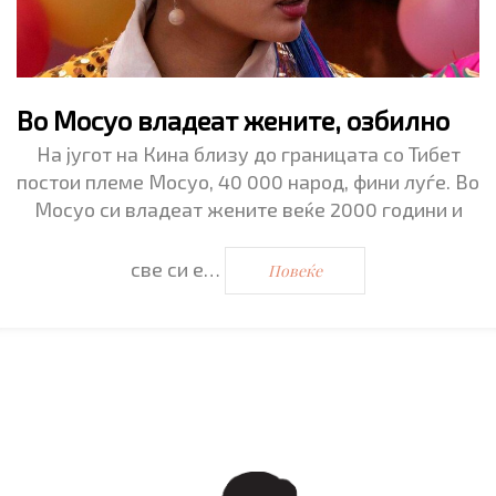
Во Мосуо владеат жените, озбилно
На југот на Кина близу до границата со Тибет
постои племе Мосуо, 40 000 народ, фини луѓе. Во
Мосуо си владеат жените веќе 2000 години и
све си е…
Повеќе