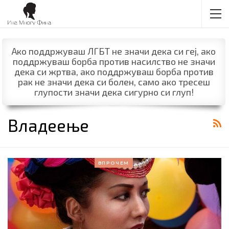
Ако поддржуваш ЛГБТ не значи дека си геј, ако
поддржуваш борба против насилство не значи
дека си жртва, ако поддржуваш борба против
рак не значи дека си болен, само ако тресеш
глупости значи дека сигурно си глуп!
Владеење
ВПРОЧЕМ