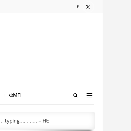
ФМП
..typing………… – НЕ!