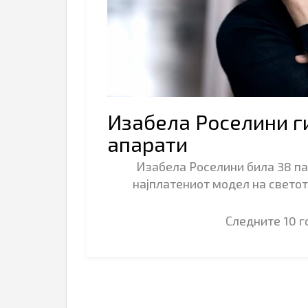
Изабела Роселини ги
апарати
Изабела Роселини била 38 пат
најплатениот модел на светот
Следните 10 