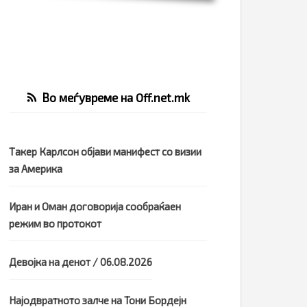
Во меѓувреме на Off.net.mk
Такер Карлсон објави манифест со визии
за Америка
Иран и Оман договорија сообраќаен
режим во протокот
Девојка на денот / 06.08.2026
Најодвратното залче на Тони Бордејн