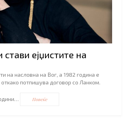
 стави ејџистите на
и на насловна на Вог, а 1982 година е
 откако потпишува договор со Ланком.
години…
Повеќе