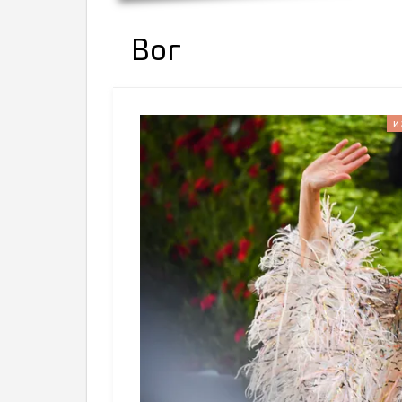
Вог
И