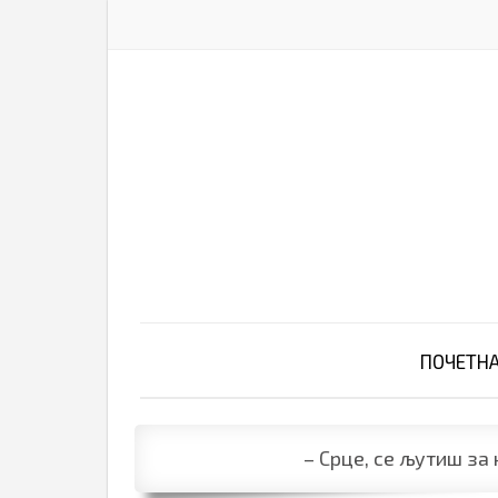
ПОЧЕТН
– Срце, се љутиш з