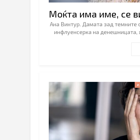
Моќта има име, се в
Ана Винтур. Дамата зад темните о
инфлуенсерка на денешницата, 
И