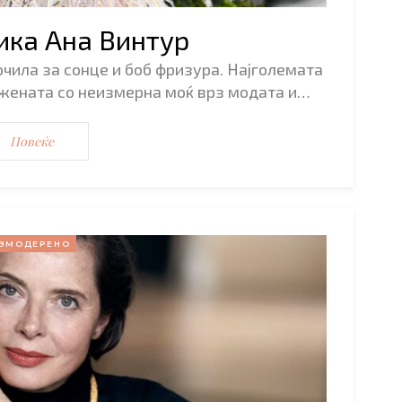
ика Ана Винтур
чила за сонце и боб фризура. Најголемата
жената со неизмерна моќ врз модата и…
Повеќе
ЗМОДЕРЕНО