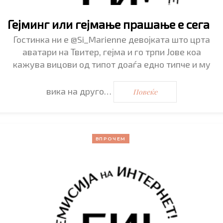
Гејминг или гејмање прашање е сега
Гостинка ни е @Si_Marienne девојката што црта
аватари на Твитер, гејма и го трпи Јове коа
кажува вицови од типот доаѓа едно типче и му
вика на друго…
Повеќе
ВПРОЧЕМ