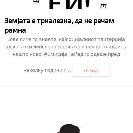
Земјата е тркалезна, да не речам
рамна
Јове сите го знаете, најсоцијалниот твитерџија
од кога е измислена мрежата и вечно со идеи за
нешто ново. #ЕмисијаНаРадио одеше пред
неколку години и…
Повеќе