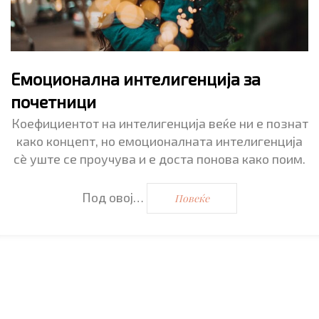
Емоционална интелигенција за
почетници
Коефициентот на интелигенција веќе ни е познат
како концепт, но емоционалната интелигенција
сè уште се проучува и е доста понова како поим.
Под овој…
Повеќе