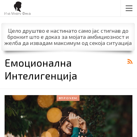
Цело друштво е настинато само јас стигнав до
бронхит што е доказ за мојата амбициозност и
желба да извадам максимум од секоја ситуација
Емоционална
Интелигенција
ВПРОЧЕМ