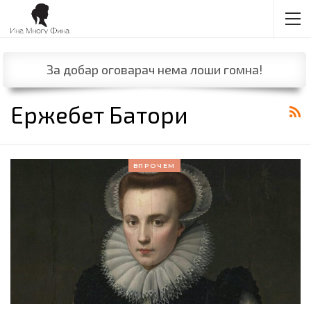
За добар оговарач нема лоши гомна!
Ержебет Батори
ВПРОЧЕМ