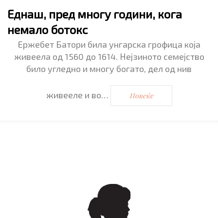
Еднаш, пред многу години, кога
немало ботокс
Ержебет Батори била унгарска грофица која
живеела од 1560 до 1614. Нејзиното семејство
било угледно и многу богато, дел од нив
живееле и во…
Повеќе