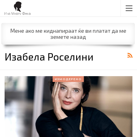
Мене ако ме киднапираат ќе ви платат да ме
земете назад
Изабела Роселини
ИЗМОДЕРЕНО