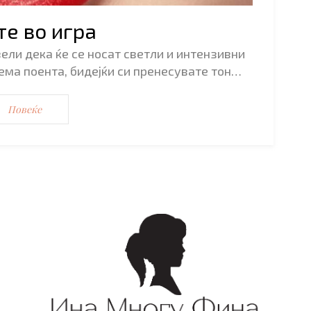
те во игра
вели дека ќе се носат светли и интензивни
ема поента, бидејќи си пренесувате тон…
Повеќе