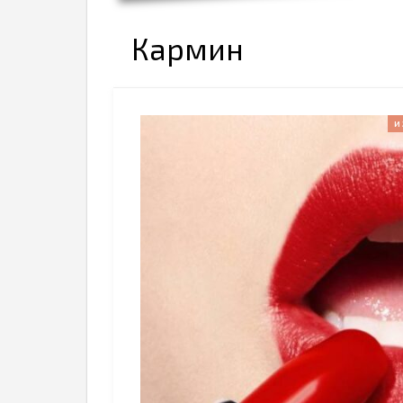
Кармин
И