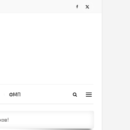
ФМП
хов!