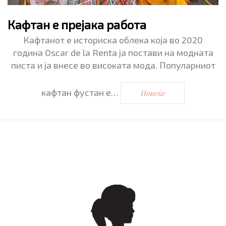
Кафтан е прејака работа
Кафтанот е историска облека која во 2020
година Oscar de la Renta ја постави на модната
писта и ја внесе во високата мода. Популарниот
кафтан фустан е…
Повеќе