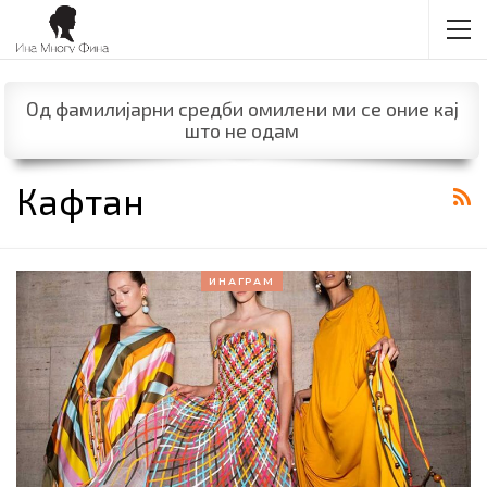
Од фамилијарни средби омилени ми се оние кај
што не одам
Кафтан
ИНАГРАМ