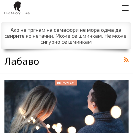
Ако не тргнам на семафори не мора одма да
свирите ко нетачни. Може се шминкам. Не може,
сигурно се шминкам
Лабаво
ВПРОЧЕМ