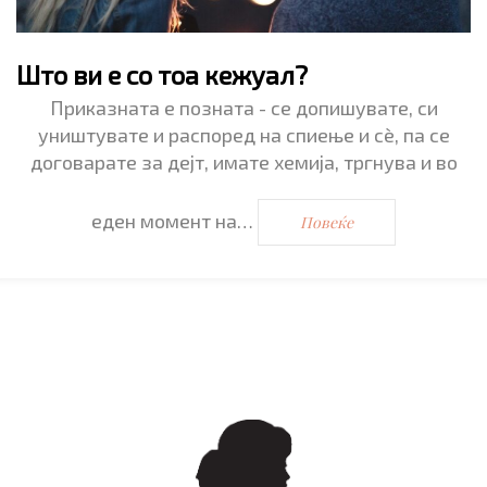
Што ви е со тоа кежуал?
Приказната е позната - се допишувате, си
уништувате и распоред на спиење и сè, па се
договарате за дејт, имате хемија, тргнува и во
еден момент на…
Повеќе