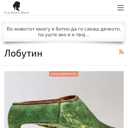
Во животот многу е битно да го сакаш дечкото,
па уште ако е и твој…
Лобутин
ИЗМОДЕРЕНО