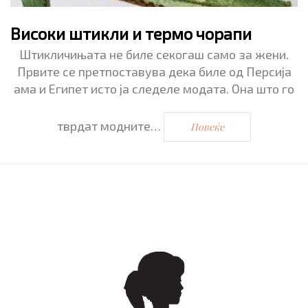
Високи штикли и термо чорапи
Штикличињата не биле секогаш само за жени.
Првите се претпоставува дека биле од Персија
ама и Египет исто ја следеле модата. Она што го
тврдат модните…
Повеќе