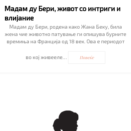
Мадам ду Бери, живот со интриги и
влијание
Мадам ду Бери, родена како Жана Беку, била
жена чие животно патување ги опишува бурните
времиња на Франција од 18 век. Ова е периодот
во кој живееле…
Повеќе