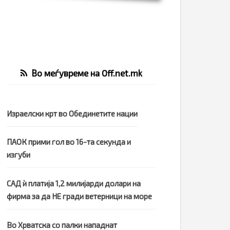
Во меѓувреме на Off.net.mk
Израелски крт во Обединетите нации
ПАОК прими гол во 16-та секунда и
изгуби
САД ѝ платија 1,2 милијарди долари на
фирма за да НЕ гради ветерници на море
Во Хрватска со палки нападнат