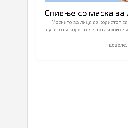
Спиење со маска за 
Маските за лице се користат со
луѓето ги користеле витамините и
довел