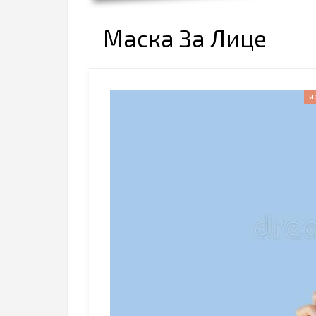
Маска За Лице
И