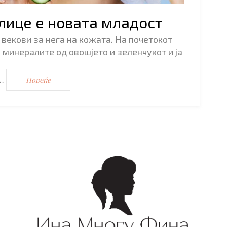
лице е новата младост
 векови за нега на кожата. На почетокот
 минералите од овошјето и зеленчукот и ја
е…
Повеќе