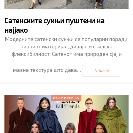
Сатенските сукњи пуштени на
најјако
Модерните сатенски сукњи се популарни поради
нивниот материјал, дизајн, и стилска
флексибилност. Сатенот има природен сјај и
мазна текстура што дава…
Повеќе
ИЗМОДЕРЕНО