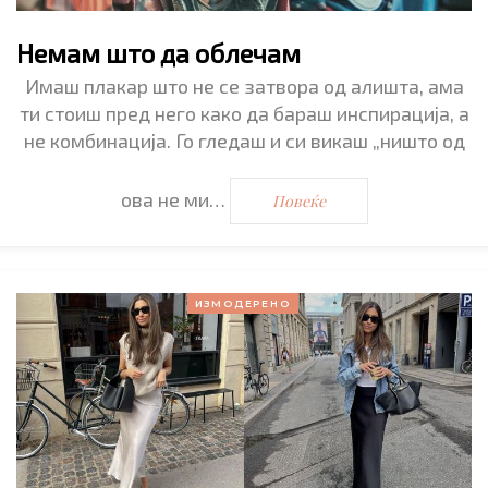
Немам што да облечам
Имаш плакар што не се затвора од алишта, ама
ти стоиш пред него како да бараш инспирација, a
не комбинација. Го гледаш и си викаш „ништо од
ова не ми…
Повеќе
ИЗМОДЕРЕНО