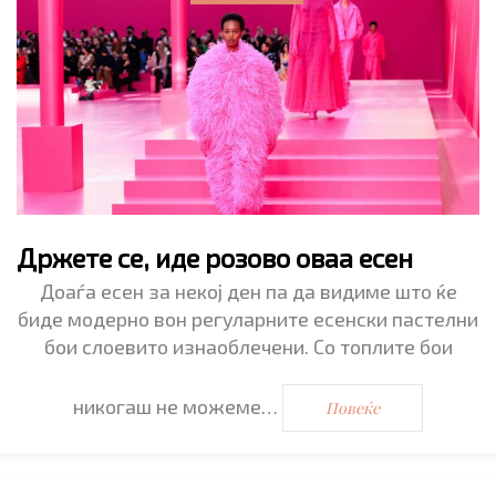
Држете се, иде розoво оваа есен
Доаѓа есен за некој ден па да видиме што ќе
биде модерно вон регуларните есенски пастелни
бои слоевито изнаоблечени. Со топлите бои
никогаш не можеме…
Повеќе