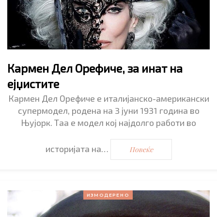
Кармен Дел Орефиче, за инат на
ејџистите
Кармен Дел Орефиче е италијанско-американски
супермодел, родена на 3 јуни 1931 година во
Њујорк. Таа е модел кој најдолго работи во
историјата на…
Повеќе
ИЗМОДЕРЕНО