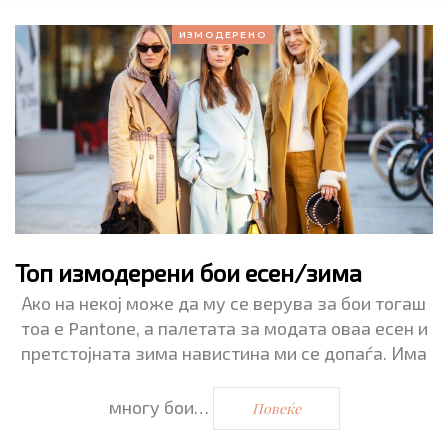
ИЗМОДЕРЕНО
Топ измодерени бои есен/зима
Ако на некој може да му се верува за бои тогаш
тоа е Pantone, а палетата за модата оваа есен и
претстојната зима навистина ми се допаѓа. Има
многу бои…
Повеќе