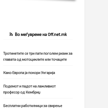
Во меѓувреме на Off.net.mk
Тротинетите се три пати поголем ризик за
главата од мотоциклите или точаците
Како Европа ја покори Унгарија
Подемот и падот на лажливиот
професор од Кембриџ
Бесплатни работилници за свирење