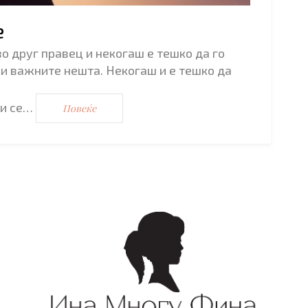
е
о друг правец и некогаш е тешко да го
и важните нешта. Некогаш и е тешко да
ои се…
Повеќе