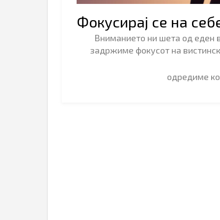
Фокусирај се на себ
Вниманието ни шета од еден в
задржиме фокусот на вистинск
одредиме к