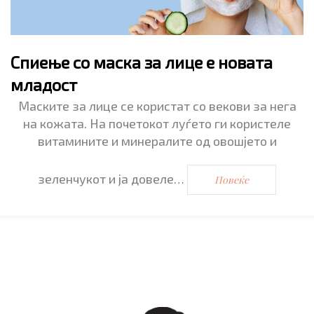
Спиење со маска за лице е новата
младост
Маските за лице се користат со векови за нега
на кожата. На почетокот луѓето ги користеле
витамините и минералите од овошјето и
зеленчукот и ја довеле…
Повеќе