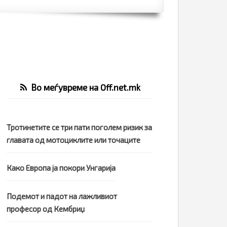
Во меѓувреме на Off.net.mk
Тротинетите се три пати поголем ризик за
главата од мотоциклите или точаците
Како Европа ја покори Унгарија
Подемот и падот на лажливиот
професор од Кембриџ