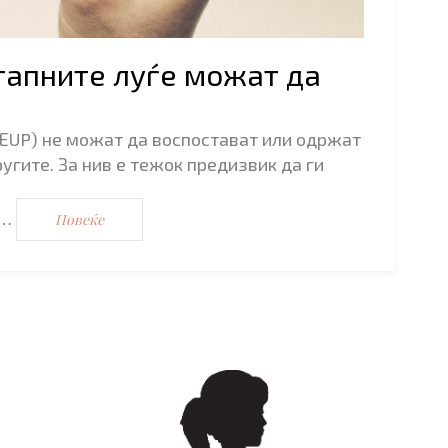
апните луѓе можат да
ЕUP) не можат да воспостават или одржат
угите. За нив е тежок предизвик да ги
т…
Повеќе