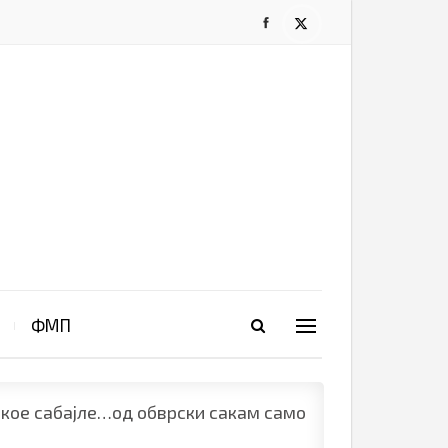
ФМП
екое сабајле…од обврски сакам само