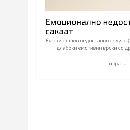
Емоционално недост
сакаат
Емоционално недостапните луѓе (
длабоки емотивни врски со др
израза