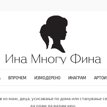
А
ВПРОЧЕМ
ИЗМОДЕРЕНО
ИНАГРАМ
АРТОИ
в ко маж, деца, усисавање по дома или станување с
да одам да вадам кеш.